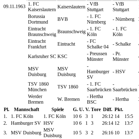
1. FC
- VfB
- VfB
09.11.1963
Kaiserslautern
Kaiserslautern
Stuttgart
Stuttgart
Borussia
- 1. FC
BVB
- Nürnberg
Dortmund
Nürnberg
Eintracht
- 1. FC
- 1. FC
Braunschweig
Braunschweig
Köln
Köln
Eintracht
- FC
Eintracht
- Schalke
Frankfurt
Schalke 04
- Preussen
- Pr.
Karlsruher SC
KSC
Münster
Münster
-
MSV
MSV
Hamburger
- HSV
Duisburg
Duisburg
SV
TSV 1860
- 1. FC
-
TSV 1860
München
Saarbrücken
Saarbrücken
Werder
- Hertha
W. Bremen
- Hertha
Bremen
BSC
Pl.
Mannschaft
Spiele
G.
U.
V.
Tore
Diff.
Pkt.
1.
1. FC Köln
1. FC Köln
10
6
3
1
26:12
14
15:5
2.
Hamburger SV
HSV
10
6
1
3
26:14
12
13:7
MSV
3.
MSV Duisburg
10
5
3
2
26:16
10
13:7
Duisburg