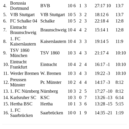
Borussia
4.
BVB
10
6
1
3
27:17
10
13:7
Dortmund
5.
VfB Stuttgart
VfB Stuttgart
10
5
3
2
18:12
6
13:7
6.
FC Schalke 04
Schalke
10
5
2
3
22:18
4
12:8
Eintracht
7.
Braunschweig
10
4
4
2
15:14
1
12:8
Braunschweig
1. FC
8.
Kaiserslautern
10
4
3
3
19:14
5
11:9
Kaiserslautern
TSV 1860
9.
TSV 1860
10
3
4
3
21:17
4
10:10
München
Eintracht
10.
Eintracht
10
4
2
4
16:17
-1
10:10
Frankfurt
11.
Werder Bremen
W. Bremen
10
3
4
3
19:22
-3
10:10
Preussen
12.
Pr. Münster
10
2
4
4
14:17
-3
8:12
Münster
13.
1. FC Nürnberg
Nürnberg
10
3
2
5
17:27
-10
8:12
14.
Karlsruher SC
KSC
10
3
0
7
13:26
-13
6:14
15.
Hertha BSC
Hertha
10
1
3
6
13:28
-15
5:15
1. FC
16.
Saarbrücken
10
0
1
9
14:35
-21
1:19
Saarbrücken