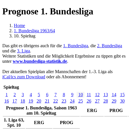
Prognose 1. Bundesliga
Home
1. Bundesliga 1963/64
10. Spieltag
Das gibt es übrigens auch für die
1. Bundesliga
, die
2. Bundesliga
und die
3. Liga
.
Weitere Statistiken und die Möglichkeit Ergebnisse zu tippen gibt es
unter
www.bundesliga-statistik.de
.
Der aktuellen Spielplan aller Mannschaften der 1.-3. Liga als
iCal/ics zum Download
oder als Abonnement!
Spieltag
1
2
3
4
5
6
7
8
9
10
11
12
13
14
15
16
17
18
19
20
21
22
23
24
25
26
27
28
29
30
Prognose 1. Bundesliga, Saison 1963
ERG
PROG
am 10. Spieltag
1. Liga 63,
ERG
PROG
Spt. 10