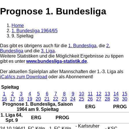
Prognose 1. Bundesliga
Home
1. Bundesliga 1964/65
9. Spieltag
Das gibt es übrigens auch für die
1. Bundesliga
, die
2.
Bundesliga
und die
3. Liga
.
Weitere Statistiken und die Möglichkeit Ergebnisse zu tippen
gibt es unter
www.bundesliga-statistik.de
.
Der aktuellen Spielplan aller Mannschaften der 1.-3. Liga als
iCal/ics zum Download
oder als Abonnement!
Spieltag
1
2
3
4
5
6
7
8
9
10
11
12
13
14
15
16
17
18
19
20
21
22
23
24
25
26
27
28
29
30
Prognose 1. Bundesliga, Saison
ERG
PROG
1964 am 9. Spieltag
1. Liga 64,
ERG
PROG
Spt. 9
- Karlsruher
24.10.1964
1. FC Köln
1. FC Köln
- KSC