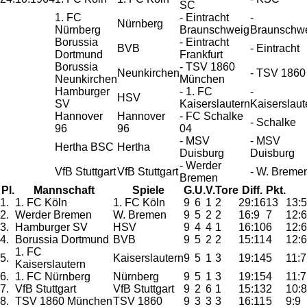
SC
1. FC
- Eintracht
-
Nürnberg
Nürnberg
Braunschweig
Braunschw
Borussia
- Eintracht
BVB
- Eintracht
Dortmund
Frankfurt
Borussia
- TSV 1860
Neunkirchen
- TSV 1860
Neunkirchen
München
Hamburger
- 1. FC
-
HSV
SV
Kaiserslautern
Kaiserslaut
Hannover
Hannover
- FC Schalke
- Schalke
96
96
04
- MSV
- MSV
Hertha BSC
Hertha
Duisburg
Duisburg
- Werder
VfB Stuttgart
VfB Stuttgart
- W. Breme
Bremen
Pl.
Mannschaft
Spiele
G.
U.
V.
Tore
Diff.
Pkt.
1.
1. FC Köln
1. FC Köln
9
6
1
2
29:16
13
13:5
2.
Werder Bremen
W. Bremen
9
5
2
2
16:9
7
12:6
3.
Hamburger SV
HSV
9
4
4
1
16:10
6
12:6
4.
Borussia Dortmund
BVB
9
5
2
2
15:11
4
12:6
1. FC
5.
Kaiserslautern
9
5
1
3
19:14
5
11:7
Kaiserslautern
6.
1. FC Nürnberg
Nürnberg
9
5
1
3
19:15
4
11:7
7.
VfB Stuttgart
VfB Stuttgart
9
2
6
1
15:13
2
10:8
8.
TSV 1860 München
TSV 1860
9
3
3
3
16:11
5
9:9