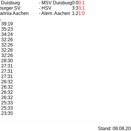
 Duisburg
- MSV Duisburg
0:0
0:1
burger SV
- HSV
3:3
3:1
mannia Aachen
- Alem. Aachen
1:2
1:0
.
39:19
35:23
34:24
32:26
32:26
32:26
32:26
28:30
27:31
27:31
27:31
26:32
26:32
26:32
26:32
25:33
25:33
23:35
Stand: 08.08.20