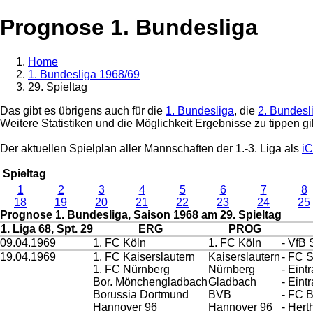
Prognose 1. Bundesliga
Home
1. Bundesliga 1968/69
29. Spieltag
Das gibt es übrigens auch für die
1. Bundesliga
, die
2. Bundesl
Weitere Statistiken und die Möglichkeit Ergebnisse zu tippen gi
Der aktuellen Spielplan aller Mannschaften der 1.-3. Liga als
iC
Spieltag
1
2
3
4
5
6
7
8
18
19
20
21
22
23
24
25
Prognose 1. Bundesliga, Saison 1968 am 29. Spieltag
1. Liga 68, Spt. 29
ERG
PROG
09.04.1969
1. FC Köln
1. FC Köln
- VfB 
19.04.1969
1. FC Kaiserslautern
Kaiserslautern
- FC 
1. FC Nürnberg
Nürnberg
- Eint
Bor. Mönchengladbach
Gladbach
- Eint
Borussia Dortmund
BVB
- FC 
Hannover 96
Hannover 96
- Her