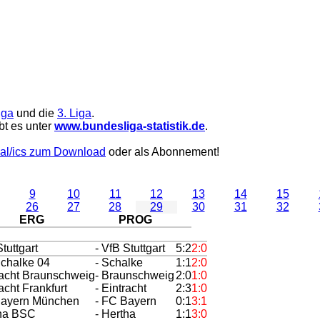
iga
und die
3. Liga
.
bt es unter
www.bundesliga-statistik.de
.
al/ics zum Download
oder als Abonnement!
9
10
11
12
13
14
15
26
27
28
29
30
31
32
ERG
PROG
Stuttgart
- VfB Stuttgart
5:2
2:0
Schalke 04
- Schalke
1:1
2:0
racht Braunschweig
- Braunschweig
2:0
1:0
racht Frankfurt
- Eintracht
2:3
1:0
Bayern München
- FC Bayern
0:1
3:1
tha BSC
- Hertha
1:1
3:0