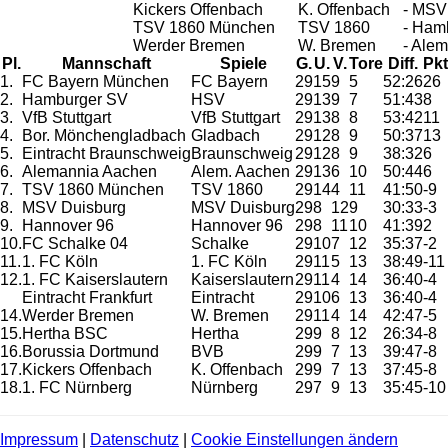
Kickers Offenbach
K. Offenbach
- MSV
TSV 1860 München
TSV 1860
- Ham
Werder Bremen
W. Bremen
- Ale
Pl.
Mannschaft
Spiele
G.
U.
V.
Tore
Diff.
Pkt
1.
FC Bayern München
FC Bayern
29
15
9
5
52:26
26
2.
Hamburger SV
HSV
29
13
9
7
51:43
8
3.
VfB Stuttgart
VfB Stuttgart
29
13
8
8
53:42
11
4.
Bor. Mönchengladbach
Gladbach
29
12
8
9
50:37
13
5.
Eintracht Braunschweig
Braunschweig
29
12
8
9
38:32
6
6.
Alemannia Aachen
Alem. Aachen
29
13
6
10
50:44
6
7.
TSV 1860 München
TSV 1860
29
14
4
11
41:50
-9
8.
MSV Duisburg
MSV Duisburg
29
8
12
9
30:33
-3
9.
Hannover 96
Hannover 96
29
8
11
10
41:39
2
10.
FC Schalke 04
Schalke
29
10
7
12
35:37
-2
11.
1. FC Köln
1. FC Köln
29
11
5
13
38:49
-11
12.
1. FC Kaiserslautern
Kaiserslautern
29
11
4
14
36:40
-4
Eintracht Frankfurt
Eintracht
29
10
6
13
36:40
-4
14.
Werder Bremen
W. Bremen
29
11
4
14
42:47
-5
15.
Hertha BSC
Hertha
29
9
8
12
26:34
-8
16.
Borussia Dortmund
BVB
29
9
7
13
39:47
-8
17.
Kickers Offenbach
K. Offenbach
29
9
7
13
37:45
-8
18.
1. FC Nürnberg
Nürnberg
29
7
9
13
35:45
-10
Impressum
|
Datenschutz
|
Cookie Einstellungen ändern