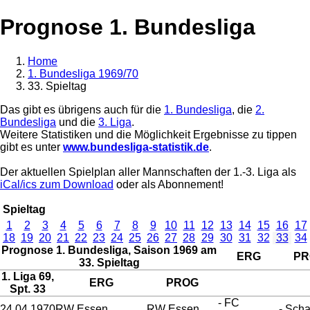
Prognose 1. Bundesliga
Home
1. Bundesliga 1969/70
33. Spieltag
Das gibt es übrigens auch für die
1. Bundesliga
, die
2.
Bundesliga
und die
3. Liga
.
Weitere Statistiken und die Möglichkeit Ergebnisse zu tippen
gibt es unter
www.bundesliga-statistik.de
.
Der aktuellen Spielplan aller Mannschaften der 1.-3. Liga als
iCal/ics zum Download
oder als Abonnement!
Spieltag
1
2
3
4
5
6
7
8
9
10
11
12
13
14
15
16
17
18
19
20
21
22
23
24
25
26
27
28
29
30
31
32
33
34
Prognose 1. Bundesliga, Saison 1969 am
ERG
PR
33. Spieltag
1. Liga 69,
ERG
PROG
Spt. 33
- FC
24.04.1970
RW Essen
RW Essen
- Scha