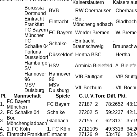
Kaiserslautern
Kaiserslau
Borussia
BVB
- RW Oberhausen
- Oberhau
Dortmund
Eintracht
- Bor.
Eintracht
- Gladbach
Frankfurt
Mönchengladbach
FC Bayern
FC Bayern
- Werder Bremen
- W. Brem
München
FC
- Eintracht
-
Schalke
Schalke 04
Braunschweig
Braunschw
Fortuna
Düsseldorf
- Hertha BSC
- Hertha
Düsseldorf
Hamburger
HSV
- Arminia Bielefeld
- A. Bielefe
SV
Hannover
Hannover
- VfB Stuttgart
- VfB Stuttg
96
96
MSV
MSV
- VfL Bochum
- VfL Boc
Duisburg
Duisburg
Pl.
Mannschaft
Spiele
G.
U.
V.
Tore
Diff.
Pkt.
FC Bayern
1.
FC Bayern
27
18
7
2
78:26
52
43:1
München
2.
FC Schalke 04
Schalke
27
20
2
5
59:22
37
42:1
Bor.
3.
Gladbach
27
15
5
7
62:31
31
35:1
Mönchengladbach
4.
1. FC Köln
1. FC Köln
27
12
10
5
49:33
16
34:2
5.
Eintracht Frankfurt
Eintracht
27
12
6
9
53:47
6
30:2