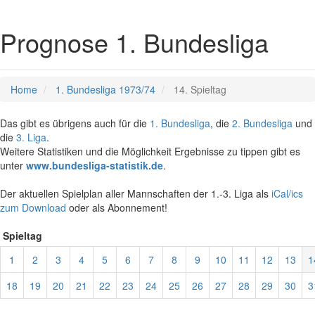
Prognose 1. Bundesliga
Home
1. Bundesliga 1973/74
14. Spieltag
Das gibt es übrigens auch für die
1. Bundesliga
, die
2. Bundesliga
und
die
3. Liga
.
Weitere Statistiken und die Möglichkeit Ergebnisse zu tippen gibt es
unter
www.bundesliga-statistik.de
.
Der aktuellen Spielplan aller Mannschaften der 1.-3. Liga als
iCal/ics
zum Download
oder als Abonnement!
Spieltag
1
2
3
4
5
6
7
8
9
10
11
12
13
1
18
19
20
21
22
23
24
25
26
27
28
29
30
3