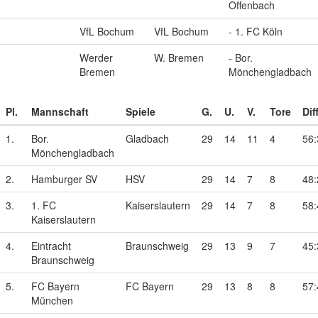
Offenbach
VfL Bochum
VfL Bochum
- 1. FC Köln
Werder
W. Bremen
- Bor.
Bremen
Mönchengladbach
Pl.
Mannschaft
Spiele
G.
U.
V.
Tore
Diff
1.
Bor.
Gladbach
29
14
11
4
56:
Mönchengladbach
2.
Hamburger SV
HSV
29
14
7
8
48:
3.
1. FC
Kaiserslautern
29
14
7
8
58:
Kaiserslautern
4.
Eintracht
Braunschweig
29
13
9
7
45:
Braunschweig
5.
FC Bayern
FC Bayern
29
13
8
8
57:
München