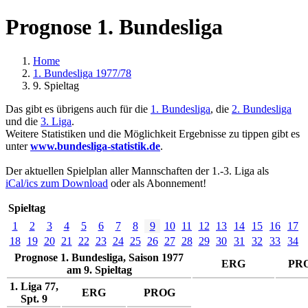
Prognose 1. Bundesliga
Home
1. Bundesliga 1977/78
9. Spieltag
Das gibt es übrigens auch für die
1. Bundesliga
, die
2. Bundesliga
und die
3. Liga
.
Weitere Statistiken und die Möglichkeit Ergebnisse zu tippen gibt es
unter
www.bundesliga-statistik.de
.
Der aktuellen Spielplan aller Mannschaften der 1.-3. Liga als
iCal/ics zum Download
oder als Abonnement!
Spieltag
1
2
3
4
5
6
7
8
9
10
11
12
13
14
15
16
17
18
19
20
21
22
23
24
25
26
27
28
29
30
31
32
33
34
Prognose 1. Bundesliga, Saison 1977
ERG
PR
am 9. Spieltag
1. Liga 77,
ERG
PROG
Spt. 9