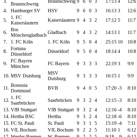
3.
Braunschweig
9
6
0
3
17:13
4
12:6
Braunschweig
4.
Hamburger SV
HSV
9
6
0
3
16:13
3
12:6
1. FC
5.
Kaiserslautern
9
4
3
2
17:12
5
11:7
Kaiserslautern
Bor.
6.
Gladbach
9
4
3
2
14:13
1
11:7
Mönchengladbach
7.
1. FC Köln
1. FC Köln
9
5
0
4
25:15
10
10:8
Fortuna
8.
Düsseldorf
9
5
0
4
18:14
4
10:8
Düsseldorf
FC Bayern
9.
FC Bayern
9
3
3
3
22:19
3
9:9
München
MSV
10.
MSV Duisburg
9
3
3
3
16:15
1
9:9
Duisburg
Borussia
11.
BVB
9
4
0
5
17:20
-3
8:10
Dortmund
1. FC
12.
Saarbrücken
9
3
2
4
12:15
-3
8:10
Saarbrücken
13.
VfB Stuttgart
VfB Stuttgart
9
3
2
4
12:16
-4
8:10
14.
Hertha BSC
Hertha
9
3
2
4
12:18
-6
8:10
15.
FC St. Pauli
St. Pauli
9
3
1
5
15:19
-4
7:11
16.
VfL Bochum
VfL Bochum
9
2
2
5
11:10
1
6:12
17.
Werder Bremen
W. Bremen
9
2
2
5
9:18
-9
6:12