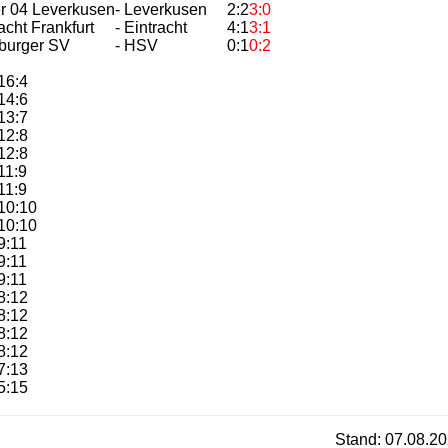
er 04 Leverkusen
- Leverkusen
2:2
3:0
racht Frankfurt
- Eintracht
4:1
3:1
burger SV
- HSV
0:1
0:2
16:4
14:6
13:7
12:8
12:8
11:9
11:9
10:10
10:10
9:11
9:11
9:11
8:12
8:12
8:12
8:12
7:13
5:15
Stand: 07.08.20