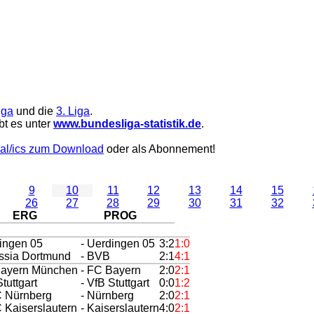
iga
und die
3. Liga
.
bt es unter
www.bundesliga-statistik.de
.
al/ics zum Download
oder als Abonnement!
9
10
11
12
13
14
15
26
27
28
29
30
31
32
ERG
PROG
dingen 05
- Uerdingen 05
3:2
1:0
ussia Dortmund
- BVB
2:1
4:1
Bayern München
- FC Bayern
2:0
2:1
Stuttgart
- VfB Stuttgart
0:0
1:2
C Nürnberg
- Nürnberg
2:0
2:1
C Kaiserslautern
- Kaiserslautern
4:0
2:1