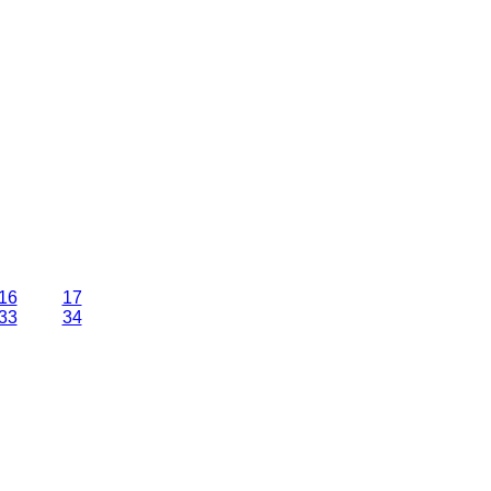
16
17
33
34