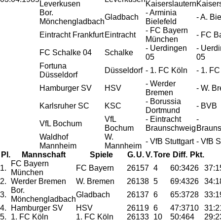
Leverkusen
Kaiserslautern
Kaiser
Bor.
- Arminia
Gladbach
- A. Bi
Mönchengladbach
Bielefeld
- FC Bayern
Eintracht Frankfurt
Eintracht
- FC B
München
- Uerdingen
- Uerd
FC Schalke 04
Schalke
05
05
Fortuna
Düsseldorf
- 1. FC Köln
- 1. FC
Düsseldorf
- Werder
Hamburger SV
HSV
- W. B
Bremen
- Borussia
Karlsruher SC
KSC
- BVB
Dortmund
VfL
- Eintracht
-
VfL Bochum
Bochum
Braunschweig
Braun
Waldhof
W.
- VfB Stuttgart
- VfB S
Mannheim
Mannheim
Pl.
Mannschaft
Spiele
G.
U.
V.
Tore
Diff.
Pkt.
FC Bayern
1.
FC Bayern
26
15
7
4
60:34
26
37:1
München
2.
Werder Bremen
W. Bremen
26
13
8
5
69:43
26
34:1
Bor.
3.
Gladbach
26
13
7
6
65:37
28
33:1
Mönchengladbach
4.
Hamburger SV
HSV
26
11
9
6
47:37
10
31:2
5.
1. FC Köln
1. FC Köln
26
13
3
10
50:46
4
29:2