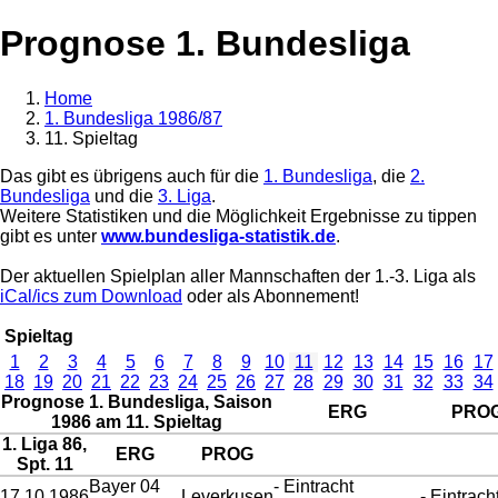
Prognose 1. Bundesliga
Home
1. Bundesliga 1986/87
11. Spieltag
Das gibt es übrigens auch für die
1. Bundesliga
, die
2.
Bundesliga
und die
3. Liga
.
Weitere Statistiken und die Möglichkeit Ergebnisse zu tippen
gibt es unter
www.bundesliga-statistik.de
.
Der aktuellen Spielplan aller Mannschaften der 1.-3. Liga als
iCal/ics zum Download
oder als Abonnement!
Spieltag
1
2
3
4
5
6
7
8
9
10
11
12
13
14
15
16
17
18
19
20
21
22
23
24
25
26
27
28
29
30
31
32
33
34
Prognose 1. Bundesliga, Saison
ERG
PRO
1986 am 11. Spieltag
1. Liga 86,
ERG
PROG
Spt. 11
Bayer 04
- Eintracht
17.10.1986
Leverkusen
- Eintrach