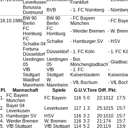
Leverkusen
Frankfurt
Borussia
BVB
- 1. FC Nürnberg
- Nürnber
Dortmund
BW 90
BW 90
- FC Bayern
18.10.1986
- FC Bay
Berlin
Berlin
München
FC
FC
- Werder Bremen
- W. Bre
Homburg
Homburg
FC
Schalke
- Hamburger SV
- HSV
Schalke 04
Fortuna
Düsseldorf
- 1. FC Köln
- 1. FC K
Düsseldorf
Uerdingen
Uerdingen
- Bor.
- Gladba
05
05
Mönchengladbach
VfB
VfB
- 1. FC
-
Stuttgart
Stuttgart
Kaiserslautern
Kaisersla
Waldhof
W.
- VfL Bochum
- VfL Bo
Mannheim
Mannheim
Pl.
Mannschaft
Spiele
G.
U.
V.
Tore
Diff.
Pkt.
FC Bayern
1.
FC Bayern
11
6
5
0
22:10
12
17:5
München
Bayer 04
2.
Leverkusen
11
7
1
3
25:10
15
15:7
Leverkusen
3.
Hamburger SV
HSV
11
6
3
2
20:10
10
15:7
4.
Werder Bremen
W. Bremen
11
6
3
2
21:17
4
15:7
5.
VfB Stuttgart
VfB Stuttgart
11
4
5
2
20:11
9
13:9