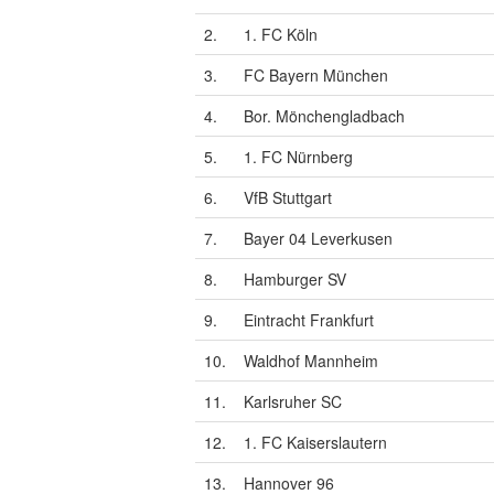
2.
1. FC Köln
3.
FC Bayern München
4.
Bor. Mönchengladbach
5.
1. FC Nürnberg
6.
VfB Stuttgart
7.
Bayer 04 Leverkusen
8.
Hamburger SV
9.
Eintracht Frankfurt
10.
Waldhof Mannheim
11.
Karlsruher SC
12.
1. FC Kaiserslautern
13.
Hannover 96