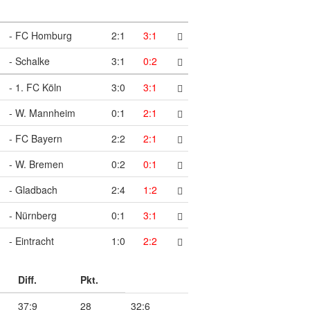
- FC Homburg
2:1
3:1
- Schalke
3:1
0:2
- 1. FC Köln
3:0
3:1
- W. Mannheim
0:1
2:1
- FC Bayern
2:2
2:1
- W. Bremen
0:2
0:1
- Gladbach
2:4
1:2
- Nürnberg
0:1
3:1
- Eintracht
1:0
2:2
Diff.
Pkt.
37:9
28
32:6