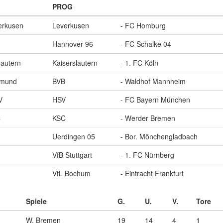
PROG
erkusen
Leverkusen
- FC Homburg
Hannover 96
- FC Schalke 04
lautern
Kaiserslautern
- 1. FC Köln
tmund
BVB
- Waldhof Mannheim
V
HSV
- FC Bayern München
C
KSC
- Werder Bremen
Uerdingen 05
- Bor. Mönchengladbach
VfB Stuttgart
- 1. FC Nürnberg
VfL Bochum
- Eintracht Frankfurt
Spiele
G.
U.
V.
Tore
W. Bremen
19
14
4
1