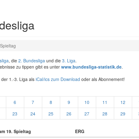
desliga
 Spieltag
sliga
, die
2. Bundesliga
und die
3. Liga
.
gebnisse zu tippen gibt es unter
www.bundesliga-statistik.de
.
 der 1.-3. Liga als
iCal/ics zum Download
oder als Abonnement!
6
7
8
9
10
11
12
23
24
25
26
27
28
29
m 19. Spieltag
ERG