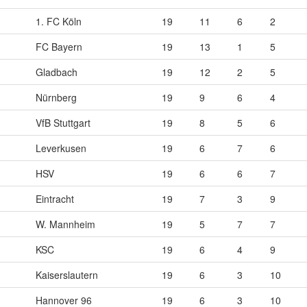
1. FC Köln
19
11
6
2
FC Bayern
19
13
1
5
Gladbach
19
12
2
5
Nürnberg
19
9
6
4
VfB Stuttgart
19
8
5
6
Leverkusen
19
6
7
6
HSV
19
6
6
7
Eintracht
19
7
3
9
W. Mannheim
19
5
7
7
KSC
19
6
4
9
Kaiserslautern
19
6
3
10
Hannover 96
19
6
3
10