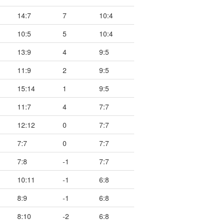
14:7
7
10:4
10:5
5
10:4
13:9
4
9:5
11:9
2
9:5
15:14
1
9:5
11:7
4
7:7
12:12
0
7:7
7:7
0
7:7
7:8
-1
7:7
10:11
-1
6:8
8:9
-1
6:8
8:10
-2
6:8