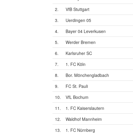
2.
VfB Stuttgart
3.
Uerdingen 05
4.
Bayer 04 Leverkusen
5.
Werder Bremen
6.
Karlsruher SC
7.
1. FC Köln
8.
Bor. Mönchengladbach
9.
FC St. Pauli
10.
VfL Bochum
11.
1. FC Kaiserslautern
12.
Waldhof Mannheim
13.
1. FC Nürnberg