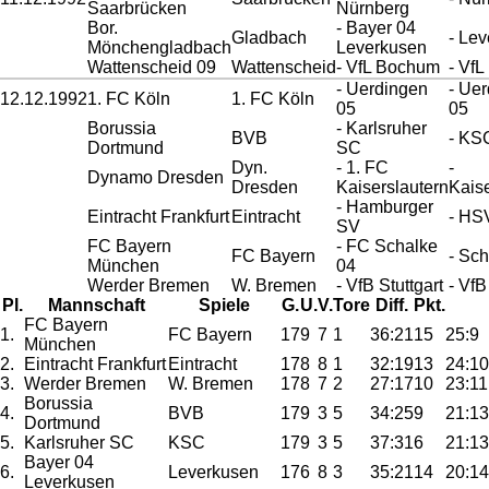
Saarbrücken
Nürnberg
Bor.
- Bayer 04
Gladbach
- Le
Mönchengladbach
Leverkusen
Wattenscheid 09
Wattenscheid
- VfL Bochum
- Vf
- Uerdingen
- Ue
12.12.1992
1. FC Köln
1. FC Köln
05
05
Borussia
- Karlsruher
BVB
- KS
Dortmund
SC
Dyn.
- 1. FC
-
Dynamo Dresden
Dresden
Kaiserslautern
Kaise
- Hamburger
Eintracht Frankfurt
Eintracht
- HS
SV
FC Bayern
- FC Schalke
FC Bayern
- Sc
München
04
Werder Bremen
W. Bremen
- VfB Stuttgart
- VfB
Pl.
Mannschaft
Spiele
G.
U.
V.
Tore
Diff.
Pkt.
FC Bayern
1.
FC Bayern
17
9
7
1
36:21
15
25:9
München
2.
Eintracht Frankfurt
Eintracht
17
8
8
1
32:19
13
24:10
3.
Werder Bremen
W. Bremen
17
8
7
2
27:17
10
23:11
Borussia
4.
BVB
17
9
3
5
34:25
9
21:13
Dortmund
5.
Karlsruher SC
KSC
17
9
3
5
37:31
6
21:13
Bayer 04
6.
Leverkusen
17
6
8
3
35:21
14
20:14
Leverkusen