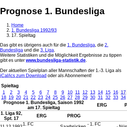
Prognose 1. Bundesliga
Home
1. Bundesliga 1992/93
17. Spieltag
Das gibt es übrigens auch für die
1. Bundesliga
, die
2.
Bundesliga
und die
3. Liga
.
Weitere Statistiken und die Möglichkeit Ergebnisse zu tippen
gibt es unter
www.bundesliga-statistik.de
.
Der aktuellen Spielplan aller Mannschaften der 1.-3. Liga als
iCal/ics zum Download
oder als Abonnement!
Spieltag
1
2
3
4
5
6
7
8
9
10
11
12
13
14
15
16
17
18
19
20
21
22
23
24
25
26
27
28
29
30
31
32
33
34
Prognose 1. Bundesliga, Saison 1992
ERG
am 17. Spieltag
1. Liga 92,
ERG
PROG
Spt. 17
1. FC
- 1. FC
11.12.1992
Saarbrücken
- Nü