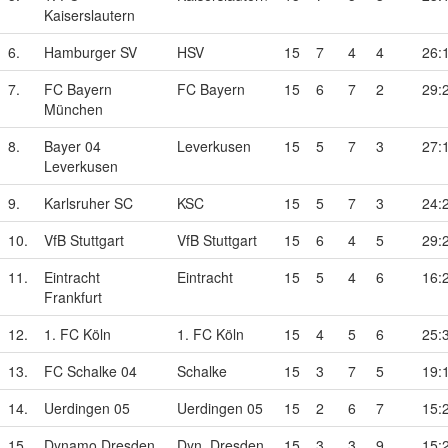
Kaiserslautern
6.
Hamburger SV
HSV
15
7
4
4
26:
7.
FC Bayern
FC Bayern
15
6
7
2
29:
München
8.
Bayer 04
Leverkusen
15
5
7
3
27:
Leverkusen
9.
Karlsruher SC
KSC
15
5
7
3
24:
10.
VfB Stuttgart
VfB Stuttgart
15
6
4
5
29:
11.
Eintracht
Eintracht
15
5
4
6
16:
Frankfurt
12.
1. FC Köln
1. FC Köln
15
4
5
6
25:
13.
FC Schalke 04
Schalke
15
3
7
5
19:
14.
Uerdingen 05
Uerdingen 05
15
2
6
7
15:
15.
Dynamo Dresden
Dyn. Dresden
15
3
3
9
15: