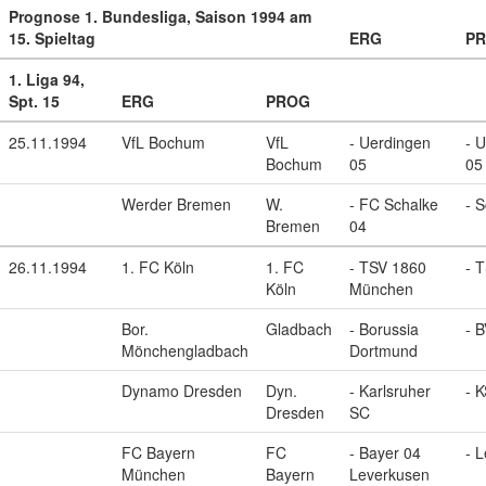
Prognose 1. Bundesliga, Saison 1994 am
15. Spieltag
ERG
P
1. Liga 94,
Spt. 15
ERG
PROG
25.11.1994
VfL Bochum
VfL
- Uerdingen
- 
Bochum
05
05
Werder Bremen
W.
- FC Schalke
- 
Bremen
04
26.11.1994
1. FC Köln
1. FC
- TSV 1860
- 
Köln
München
Bor.
Gladbach
- Borussia
- 
Mönchengladbach
Dortmund
Dynamo Dresden
Dyn.
- Karlsruher
- 
Dresden
SC
FC Bayern
FC
- Bayer 04
- 
München
Bayern
Leverkusen