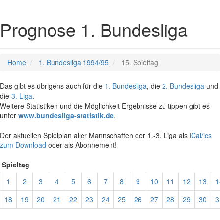
Prognose 1. Bundesliga
Home
1. Bundesliga 1994/95
15. Spieltag
Das gibt es übrigens auch für die
1. Bundesliga
, die
2. Bundesliga
und
die
3. Liga
.
Weitere Statistiken und die Möglichkeit Ergebnisse zu tippen gibt es
unter
www.bundesliga-statistik.de
.
Der aktuellen Spielplan aller Mannschaften der 1.-3. Liga als
iCal/ics
zum Download
oder als Abonnement!
Spieltag
1
2
3
4
5
6
7
8
9
10
11
12
13
1
18
19
20
21
22
23
24
25
26
27
28
29
30
3