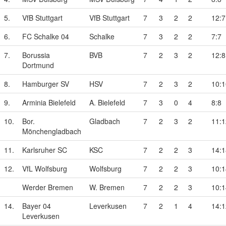
5.
VfB Stuttgart
VfB Stuttgart
7
3
2
2
12:7
6.
FC Schalke 04
Schalke
7
3
2
2
7:7
7.
Borussia
BVB
7
2
3
2
12:8
Dortmund
8.
Hamburger SV
HSV
7
2
3
2
10:1
9.
Arminia Bielefeld
A. Bielefeld
7
3
0
4
8:8
10.
Bor.
Gladbach
7
2
3
2
11:1
Mönchengladbach
11.
Karlsruher SC
KSC
7
2
2
3
14:1
12.
VfL Wolfsburg
Wolfsburg
7
2
2
3
10:1
Werder Bremen
W. Bremen
7
2
2
3
10:1
14.
Bayer 04
Leverkusen
7
2
1
4
14:1
Leverkusen