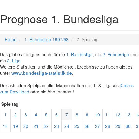
Prognose 1. Bundesliga
Home
1. Bundesliga 1997/98
7. Spieltag
Das gibt es übrigens auch für die
1. Bundesliga
, die
2. Bundesliga
und
die
3. Liga
.
Weitere Statistiken und die Möglichkeit Ergebnisse zu tippen gibt es
unter
www.bundesliga-statistik.de
.
Der aktuellen Spielplan aller Mannschaften der 1.-3. Liga als
iCal/ics
zum Download
oder als Abonnement!
Spieltag
1
2
3
4
5
6
7
8
9
10
11
12
13
1
18
19
20
21
22
23
24
25
26
27
28
29
30
3