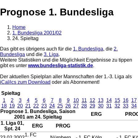
Prognose 1. Bundesliga
Home
1. Bundesliga 2001/02
24. Spieltag
Das gibt es übrigens auch für die
1. Bundesliga
, die
2.
Bundesliga
und die
3. Liga
.
Weitere Statistiken und die Möglichkeit Ergebnisse zu tippen
gibt es unter
www.bundesliga-statistik.de
.
Der aktuellen Spielplan aller Mannschaften der 1.-3. Liga als
iCal/ics zum Download
oder als Abonnement!
Spieltag
1
2
3
4
5
6
7
8
9
10
11
12
13
14
15
16
17
18
19
20
21
22
23
24
25
26
27
28
29
30
31
32
33
34
Prognose 1. Bundesliga, Saison
ERG
PRO
2001 am 24. Spieltag
1. Liga 01,
ERG
PROG
Spt. 24
1. FC
23.02.2002
Nürnberg
- 1. FC Köln
- 1. FC K