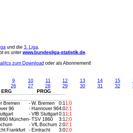
iga
und die
3. Liga
.
bt es unter
www.bundesliga-statistik.de
.
al/ics zum Download
oder als Abonnement!
9
10
11
12
13
14
15
26
27
28
29
30
31
32
ERG
PROG
er Bremen
- W. Bremen
0:1
1:0
over 96
- Hannover 96
4:0
2:1
uttgart
- VfB Stuttgart
0:1
1:1
1860 München
- TSV 1860
3:1
2:0
Bochum
- VfL Bochum
2:0
2:1
cht Frankfurt
- Eintracht
3:0
2:0