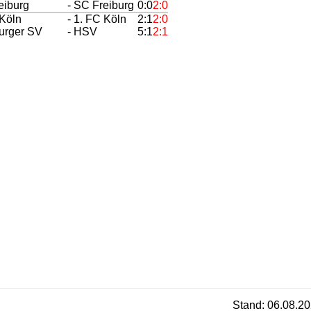
eiburg
- SC Freiburg
0:0
2:0
 Köln
- 1. FC Köln
2:1
2:0
urger SV
- HSV
5:1
2:1
Stand: 06.08.20