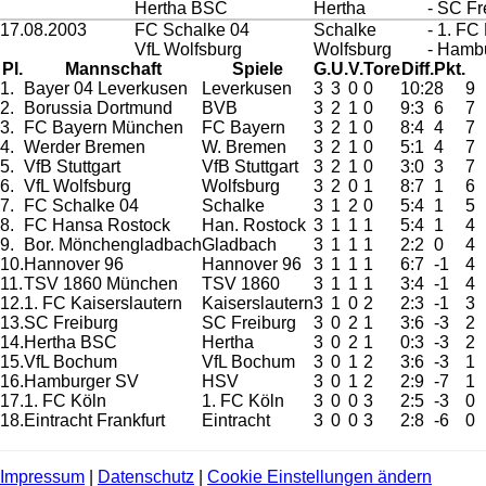
Hertha BSC
Hertha
- SC Fr
17.08.2003
FC Schalke 04
Schalke
- 1. FC
VfL Wolfsburg
Wolfsburg
- Hamb
Pl.
Mannschaft
Spiele
G.
U.
V.
Tore
Diff.
Pkt.
1.
Bayer 04 Leverkusen
Leverkusen
3
3
0
0
10:2
8
9
2.
Borussia Dortmund
BVB
3
2
1
0
9:3
6
7
3.
FC Bayern München
FC Bayern
3
2
1
0
8:4
4
7
4.
Werder Bremen
W. Bremen
3
2
1
0
5:1
4
7
5.
VfB Stuttgart
VfB Stuttgart
3
2
1
0
3:0
3
7
6.
VfL Wolfsburg
Wolfsburg
3
2
0
1
8:7
1
6
7.
FC Schalke 04
Schalke
3
1
2
0
5:4
1
5
8.
FC Hansa Rostock
Han. Rostock
3
1
1
1
5:4
1
4
9.
Bor. Mönchengladbach
Gladbach
3
1
1
1
2:2
0
4
10.
Hannover 96
Hannover 96
3
1
1
1
6:7
-1
4
11.
TSV 1860 München
TSV 1860
3
1
1
1
3:4
-1
4
12.
1. FC Kaiserslautern
Kaiserslautern
3
1
0
2
2:3
-1
3
13.
SC Freiburg
SC Freiburg
3
0
2
1
3:6
-3
2
14.
Hertha BSC
Hertha
3
0
2
1
0:3
-3
2
15.
VfL Bochum
VfL Bochum
3
0
1
2
3:6
-3
1
16.
Hamburger SV
HSV
3
0
1
2
2:9
-7
1
17.
1. FC Köln
1. FC Köln
3
0
0
3
2:5
-3
0
18.
Eintracht Frankfurt
Eintracht
3
0
0
3
2:8
-6
0
Impressum
|
Datenschutz
|
Cookie Einstellungen ändern