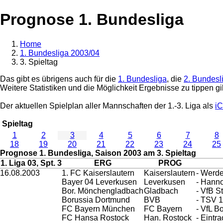
Prognose 1. Bundesliga
Home
1. Bundesliga 2003/04
3. Spieltag
Das gibt es übrigens auch für die
1. Bundesliga
, die
2. Bundesl
Weitere Statistiken und die Möglichkeit Ergebnisse zu tippen gi
Der aktuellen Spielplan aller Mannschaften der 1.-3. Liga als
iC
Spieltag
1
2
3
4
5
6
7
8
18
19
20
21
22
23
24
25
Prognose 1. Bundesliga, Saison 2003 am 3. Spieltag
1. Liga 03, Spt. 3
ERG
PROG
16.08.2003
1. FC Kaiserslautern
Kaiserslautern
- Werd
Bayer 04 Leverkusen
Leverkusen
- Hann
Bor. Mönchengladbach
Gladbach
- VfB St
Borussia Dortmund
BVB
- TSV 
FC Bayern München
FC Bayern
- VfL 
FC Hansa Rostock
Han. Rostock
- Eintra