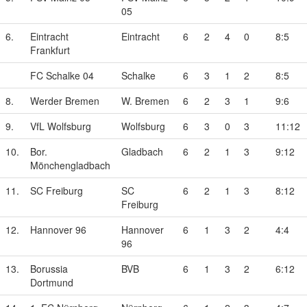
05
6.
Eintracht
Eintracht
6
2
4
0
8:5
Frankfurt
FC Schalke 04
Schalke
6
3
1
2
8:5
8.
Werder Bremen
W. Bremen
6
2
3
1
9:6
9.
VfL Wolfsburg
Wolfsburg
6
3
0
3
11:12
10.
Bor.
Gladbach
6
2
1
3
9:12
Mönchengladbach
11.
SC Freiburg
SC
6
2
1
3
8:12
Freiburg
12.
Hannover 96
Hannover
6
1
3
2
4:4
96
13.
Borussia
BVB
6
1
3
2
6:12
Dortmund