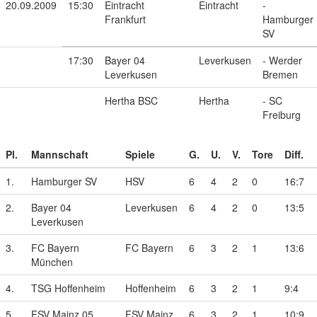
20.09.2009
15:30
Eintracht
Eintracht
-
Frankfurt
Hamburger
SV
17:30
Bayer 04
Leverkusen
- Werder
Leverkusen
Bremen
Hertha BSC
Hertha
- SC
Freiburg
Pl.
Mannschaft
Spiele
G.
U.
V.
Tore
Diff.
1.
Hamburger SV
HSV
6
4
2
0
16:7
2.
Bayer 04
Leverkusen
6
4
2
0
13:5
Leverkusen
3.
FC Bayern
FC Bayern
6
3
2
1
13:6
München
4.
TSG Hoffenheim
Hoffenheim
6
3
2
1
9:4
5.
FSV Mainz 05
FSV Mainz
6
3
2
1
10:9