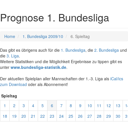
Prognose 1. Bundesliga
Home
1. Bundesliga 2009/10
6. Spieltag
Das gibt es übrigens auch für die
1. Bundesliga
, die
2. Bundesliga
und
die
3. Liga
.
Weitere Statistiken und die Möglichkeit Ergebnisse zu tippen gibt es
unter
www.bundesliga-statistik.de
.
Der aktuellen Spielplan aller Mannschaften der 1.-3. Liga als
iCal/ics
zum Download
oder als Abonnement!
Spieltag
1
2
3
4
5
6
7
8
9
10
11
12
13
1
18
19
20
21
22
23
24
25
26
27
28
29
30
3