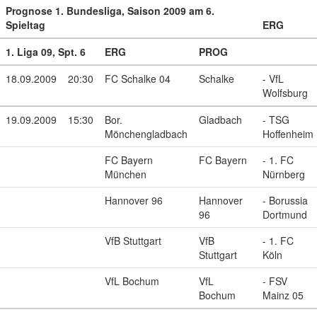
Prognose 1. Bundesliga, Saison 2009 am 6.
Spieltag
ERG
1. Liga 09, Spt. 6
ERG
PROG
18.09.2009
20:30
FC Schalke 04
Schalke
- VfL
Wolfsburg
19.09.2009
15:30
Bor.
Gladbach
- TSG
Mönchengladbach
Hoffenheim
FC Bayern
FC Bayern
- 1. FC
München
Nürnberg
Hannover 96
Hannover
- Borussia
96
Dortmund
VfB Stuttgart
VfB
- 1. FC
Stuttgart
Köln
VfL Bochum
VfL
- FSV
Bochum
Mainz 05