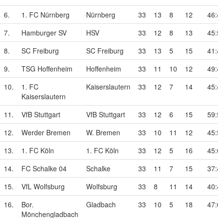
6.
1. FC Nürnberg
Nürnberg
33
13
8
12
46:
7.
Hamburger SV
HSV
33
12
8
13
45:
8.
SC Freiburg
SC Freiburg
33
13
5
15
41:
9.
TSG Hoffenheim
Hoffenheim
33
11
10
12
49:
10.
1. FC
Kaiserslautern
33
12
7
14
45:
Kaiserslautern
11.
VfB Stuttgart
VfB Stuttgart
33
12
6
15
59:
12.
Werder Bremen
W. Bremen
33
10
11
12
45:
13.
1. FC Köln
1. FC Köln
33
12
5
16
45:
14.
FC Schalke 04
Schalke
33
11
7
15
37:
15.
VfL Wolfsburg
Wolfsburg
33
8
11
14
40:
16.
Bor.
Gladbach
33
10
5
18
47:
Mönchengladbach