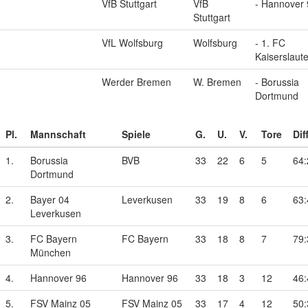
VfB Stuttgart
VfB
- Hannover 
Stuttgart
VfL Wolfsburg
Wolfsburg
- 1. FC
Kaiserslaut
Werder Bremen
W. Bremen
- Borussia
Dortmund
Pl.
Mannschaft
Spiele
G.
U.
V.
Tore
Diff
1.
Borussia
BVB
33
22
6
5
64:
Dortmund
2.
Bayer 04
Leverkusen
33
19
8
6
63:
Leverkusen
3.
FC Bayern
FC Bayern
33
18
8
7
79:
München
4.
Hannover 96
Hannover 96
33
18
3
12
46:
5.
FSV Mainz 05
FSV Mainz 05
33
17
4
12
50: