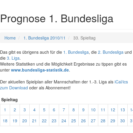
Prognose 1. Bundesliga
Home
1. Bundesliga 2010/11
33. Spieltag
Das gibt es übrigens auch für die
1. Bundesliga
, die
2. Bundesliga
und
die
3. Liga
.
Weitere Statistiken und die Möglichkeit Ergebnisse zu tippen gibt es
unter
www.bundesliga-statistik.de
.
Der aktuellen Spielplan aller Mannschaften der 1.-3. Liga als
iCal/ics
zum Download
oder als Abonnement!
Spieltag
1
2
3
4
5
6
7
8
9
10
11
12
13
1
18
19
20
21
22
23
24
25
26
27
28
29
30
3