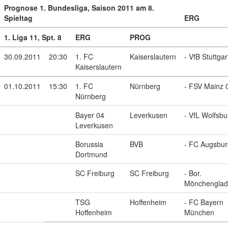
Prognose 1. Bundesliga, Saison 2011 am 8.
Spieltag
ERG
1. Liga 11, Spt. 8
ERG
PROG
30.09.2011
20:30
1. FC
Kaiserslautern
- VfB Stuttgar
Kaiserslautern
01.10.2011
15:30
1. FC
Nürnberg
- FSV Mainz 
Nürnberg
Bayer 04
Leverkusen
- VfL Wolfsbu
Leverkusen
Borussia
BVB
- FC Augsbur
Dortmund
SC Freiburg
SC Freiburg
- Bor.
Mönchenglad
TSG
Hoffenheim
- FC Bayern
Hoffenheim
München