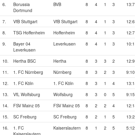
6.
Borussia
BVB
8
4
1
3
13:7
Dortmund
7.
VfB Stuttgart
VfB Stuttgart
8
4
1
3
12:6
8.
TSG Hoffenheim
Hoffenheim
8
4
1
3
12:7
9.
Bayer 04
Leverkusen
8
4
1
3
10:1
Leverkusen
10.
Hertha BSC
Hertha
8
3
3
2
12:9
11.
1. FC Nürnberg
Nürnberg
8
3
2
3
9:10
12.
1. FC Köln
1. FC Köln
8
3
1
4
13:1
13.
VfL Wolfsburg
Wolfsburg
8
3
0
5
9:15
14.
FSV Mainz 05
FSV Mainz 05
8
2
2
4
12:1
15.
SC Freiburg
SC Freiburg
8
2
1
5
13:2
16.
1. FC
Kaiserslautern
8
1
2
5
5:12
Kaiserslautern