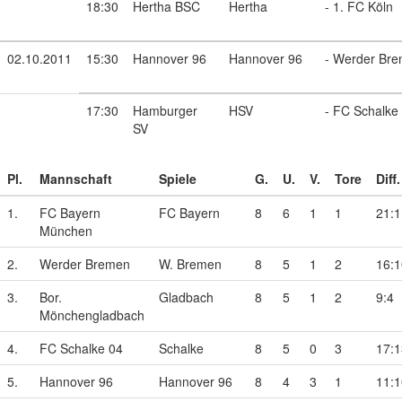
18:30
Hertha BSC
Hertha
- 1. FC Köln
02.10.2011
15:30
Hannover 96
Hannover 96
- Werder Br
17:30
Hamburger
HSV
- FC Schalke
SV
Pl.
Mannschaft
Spiele
G.
U.
V.
Tore
Diff.
1.
FC Bayern
FC Bayern
8
6
1
1
21:1
München
2.
Werder Bremen
W. Bremen
8
5
1
2
16:1
3.
Bor.
Gladbach
8
5
1
2
9:4
Mönchengladbach
4.
FC Schalke 04
Schalke
8
5
0
3
17:1
5.
Hannover 96
Hannover 96
8
4
3
1
11:1