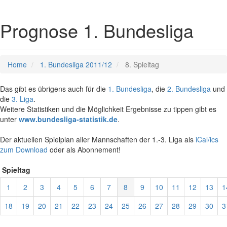
Prognose 1. Bundesliga
Home
1. Bundesliga 2011/12
8. Spieltag
Das gibt es übrigens auch für die
1. Bundesliga
, die
2. Bundesliga
und
die
3. Liga
.
Weitere Statistiken und die Möglichkeit Ergebnisse zu tippen gibt es
unter
www.bundesliga-statistik.de
.
Der aktuellen Spielplan aller Mannschaften der 1.-3. Liga als
iCal/ics
zum Download
oder als Abonnement!
Spieltag
1
2
3
4
5
6
7
8
9
10
11
12
13
1
18
19
20
21
22
23
24
25
26
27
28
29
30
3