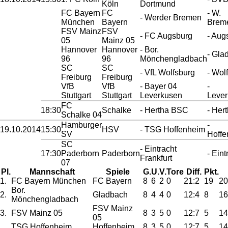
Köln
Dortmund
FC Bayern
FC
- W.
- Werder Bremen
München
Bayern
Brem
FSV Mainz
FSV
- FC Augsburg
- Aug
05
Mainz 05
Hannover
Hannover
- Bor.
- Gla
96
96
Mönchengladbach
SC
SC
- VfL Wolfsburg
- Wol
Freiburg
Freiburg
VfB
VfB
- Bayer 04
-
Stuttgart
Stuttgart
Leverkusen
Leve
FC
18:30
Schalke
- Hertha BSC
- Her
Schalke 04
Hamburger
-
19.10.2014
15:30
HSV
- TSG Hoffenheim
SV
Hoffe
SC
- Eintracht
17:30
Paderborn
Paderborn
- Eint
Frankfurt
07
Pl.
Mannschaft
Spiele
G.
U.
V.
Tore
Diff.
Pkt.
1.
FC Bayern München
FC Bayern
8
6
2
0
21:2
19
20
Bor.
2.
Gladbach
8
4
4
0
12:4
8
16
Mönchengladbach
FSV Mainz
3.
FSV Mainz 05
8
3
5
0
12:7
5
14
05
TSG Hoffenheim
Hoffenheim
8
3
5
0
12:7
5
14