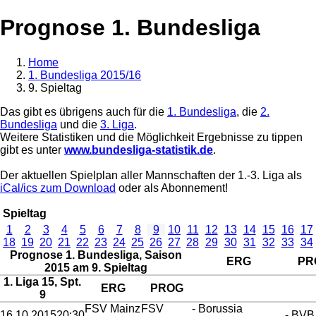
Prognose 1. Bundesliga
Home
1. Bundesliga 2015/16
9. Spieltag
Das gibt es übrigens auch für die
1. Bundesliga
, die
2.
Bundesliga
und die
3. Liga
.
Weitere Statistiken und die Möglichkeit Ergebnisse zu tippen
gibt es unter
www.bundesliga-statistik.de
.
Der aktuellen Spielplan aller Mannschaften der 1.-3. Liga als
iCal/ics zum Download
oder als Abonnement!
Spieltag
1
2
3
4
5
6
7
8
9
10
11
12
13
14
15
16
17
18
19
20
21
22
23
24
25
26
27
28
29
30
31
32
33
34
Prognose 1. Bundesliga, Saison
ERG
PR
2015 am 9. Spieltag
1. Liga 15, Spt.
ERG
PROG
9
FSV Mainz
FSV
- Borussia
16.10.2015
20:30
- BVB