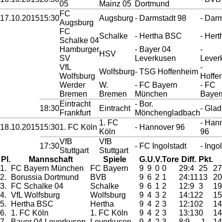
05
Mainz 05
Dortmund
FC
17.10.2015
15:30
Augsburg
- Darmstadt 98
- Dar
Augsburg
FC
Schalke
- Hertha BSC
- Hert
Schalke 04
Hamburger
- Bayer 04
-
HSV
SV
Leverkusen
Lever
VfL
-
Wolfsburg
- TSG Hoffenheim
Wolfsburg
Hoffe
Werder
W.
- FC Bayern
- FC
Bremen
Bremen
München
Bayer
Eintracht
- Bor.
18:30
Eintracht
- Gla
Frankfurt
Mönchengladbach
1. FC
- Han
18.10.2015
15:30
1. FC Köln
- Hannover 96
Köln
96
VfB
VfB
17:30
- FC Ingolstadt
- Ingo
Stuttgart
Stuttgart
Pl.
Mannschaft
Spiele
G.
U.
V.
Tore
Diff.
Pkt.
1.
FC Bayern München
FC Bayern
9
9
0
0
29:4
25
27
2.
Borussia Dortmund
BVB
9
6
2
1
24:11
13
20
3.
FC Schalke 04
Schalke
9
6
1
2
12:9
3
19
4.
VfL Wolfsburg
Wolfsburg
9
4
3
2
14:12
2
15
5.
Hertha BSC
Hertha
9
4
2
3
12:10
2
14
6.
1. FC Köln
1. FC Köln
9
4
2
3
13:13
0
14
7.
Bayer 04 Leverkusen
Leverkusen
9
4
2
3
8:9
-1
14