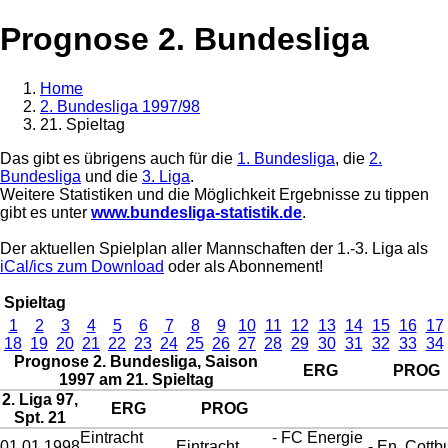
Prognose 2. Bundesliga
Home
2. Bundesliga 1997/98
21. Spieltag
Das gibt es übrigens auch für die
1. Bundesliga
, die
2.
Bundesliga
und die
3. Liga
.
Weitere Statistiken und die Möglichkeit Ergebnisse zu tippen
gibt es unter
www.bundesliga-statistik.de
.
Der aktuellen Spielplan aller Mannschaften der 1.-3. Liga als
iCal/ics zum Download
oder als Abonnement!
Spieltag
1
2
3
4
5
6
7
8
9
10
11
12
13
14
15
16
17
18
19
20
21
22
23
24
25
26
27
28
29
30
31
32
33
34
Prognose 2. Bundesliga, Saison
ERG
PROG
1997 am 21. Spieltag
2. Liga 97,
ERG
PROG
Spt. 21
Eintracht
- FC Energie
01.01.1998
Eintracht
- En. Cottb