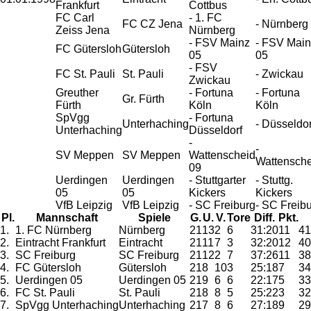
Frankfurt
Cottbus
FC Carl
- 1. FC
FC CZ Jena
- Nürnberg
Zeiss Jena
Nürnberg
- FSV Mainz
- FSV Main
FC Gütersloh
Gütersloh
05
05
- FSV
FC St. Pauli
St. Pauli
- Zwickau
Zwickau
Greuther
- Fortuna
- Fortuna
Gr. Fürth
Fürth
Köln
Köln
SpVgg
- Fortuna
Unterhaching
- Düsseldor
Unterhaching
Düsseldorf
-
-
SV Meppen
SV Meppen
Wattenscheid
Wattensche
09
Uerdingen
Uerdingen
- Stuttgarter
- Stuttg.
05
05
Kickers
Kickers
VfB Leipzig
VfB Leipzig
- SC Freiburg
- SC Freib
Pl.
Mannschaft
Spiele
G.
U.
V.
Tore
Diff.
Pkt.
1.
1. FC Nürnberg
Nürnberg
21
13
2
6
31:20
11
41
2.
Eintracht Frankfurt
Eintracht
21
11
7
3
32:20
12
40
3.
SC Freiburg
SC Freiburg
21
12
2
7
37:26
11
38
4.
FC Gütersloh
Gütersloh
21
8
10
3
25:18
7
34
5.
Uerdingen 05
Uerdingen 05
21
9
6
6
22:17
5
33
6.
FC St. Pauli
St. Pauli
21
8
8
5
25:22
3
32
7.
SpVgg Unterhaching
Unterhaching
21
7
8
6
27:18
9
29