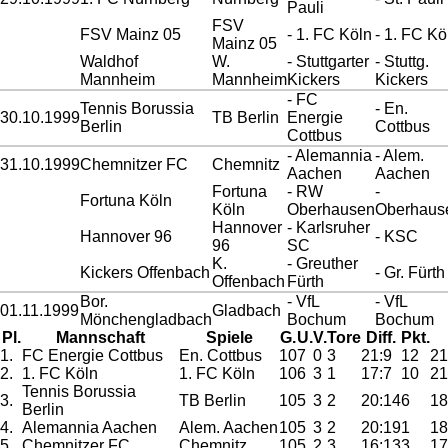
Pauli
FSV
FSV Mainz 05
- 1. FC Köln
- 1. FC Kö
Mainz 05
Waldhof
W.
- Stuttgarter
- Stuttg.
Mannheim
Mannheim
Kickers
Kickers
- FC
Tennis Borussia
- En.
30.10.1999
TB Berlin
Energie
Berlin
Cottbus
Cottbus
- Alemannia
- Alem.
31.10.1999
Chemnitzer FC
Chemnitz
Aachen
Aachen
Fortuna
- RW
-
Fortuna Köln
Köln
Oberhausen
Oberhaus
Hannover
- Karlsruher
Hannover 96
- KSC
96
SC
K.
- Greuther
Kickers Offenbach
- Gr. Fürth
Offenbach
Fürth
Bor.
- VfL
- VfL
01.11.1999
Gladbach
Mönchengladbach
Bochum
Bochum
Pl.
Mannschaft
Spiele
G.
U.
V.
Tore
Diff.
Pkt.
1.
FC Energie Cottbus
En. Cottbus
10
7
0
3
21:9
12
21
2.
1. FC Köln
1. FC Köln
10
6
3
1
17:7
10
21
Tennis Borussia
3.
TB Berlin
10
5
3
2
20:14
6
18
Berlin
4.
Alemannia Aachen
Alem. Aachen
10
5
3
2
20:19
1
18
5.
Chemnitzer FC
Chemnitz
10
5
2
3
16:13
3
17