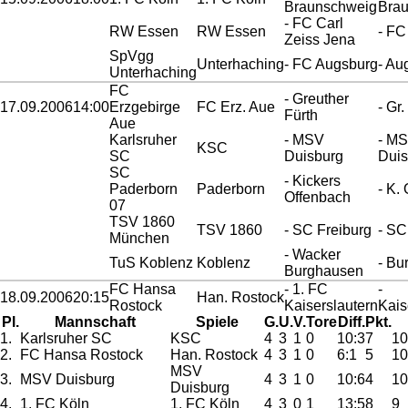
Braunschweig
Bra
- FC Carl
RW Essen
RW Essen
- FC
Zeiss Jena
SpVgg
Unterhaching
- FC Augsburg
- Au
Unterhaching
FC
- Greuther
17.09.2006
14:00
Erzgebirge
FC Erz. Aue
- Gr.
Fürth
Aue
Karlsruher
- MSV
- M
KSC
SC
Duisburg
Duis
SC
- Kickers
Paderborn
Paderborn
- K.
Offenbach
07
TSV 1860
TSV 1860
- SC Freiburg
- SC
München
- Wacker
TuS Koblenz
Koblenz
- Bu
Burghausen
FC Hansa
- 1. FC
-
18.09.2006
20:15
Han. Rostock
Rostock
Kaiserslautern
Kais
Pl.
Mannschaft
Spiele
G.
U.
V.
Tore
Diff.
Pkt.
1.
Karlsruher SC
KSC
4
3
1
0
10:3
7
10
2.
FC Hansa Rostock
Han. Rostock
4
3
1
0
6:1
5
10
MSV
3.
MSV Duisburg
4
3
1
0
10:6
4
10
Duisburg
4.
1. FC Köln
1. FC Köln
4
3
0
1
13:5
8
9