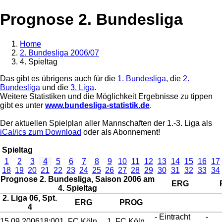
Prognose 2. Bundesliga
Home
2. Bundesliga 2006/07
4. Spieltag
Das gibt es übrigens auch für die
1. Bundesliga
, die
2.
Bundesliga
und die
3. Liga
.
Weitere Statistiken und die Möglichkeit Ergebnisse zu tippen
gibt es unter
www.bundesliga-statistik.de
.
Der aktuellen Spielplan aller Mannschaften der 1.-3. Liga als
iCal/ics zum Download
oder als Abonnement!
Spieltag
1
2
3
4
5
6
7
8
9
10
11
12
13
14
15
16
17
18
19
20
21
22
23
24
25
26
27
28
29
30
31
32
33
34
Prognose 2. Bundesliga, Saison 2006 am
ERG
4. Spieltag
2. Liga 06, Spt.
ERG
PROG
4
- Eintracht
-
15.09.2006
18:00
1. FC Köln
1. FC Köln