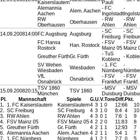
Kaiserslautern
Pauli
Alemannia
- FC
-
Alem. Aachen
Aachen
Ingolstadt
Ingolst
RW
- RW
- RW
Oberhausen
Oberhausen
Ahlen
Ahlen
- SC
- SC
14.09.2008
14:00
FC Augsburg
Augsburg
Freiburg
Freibur
FC Hansa
- FSV
- FSV
Han. Rostock
Rostock
Mainz 05
Mainz 
- TuS
Greuther Fürth
Gr. Fürth
- Koble
Koblenz
SV Wehen
- 1. FC
-
Wiesbaden
Wiesbaden
Nürnberg
Nürnbe
VfL
- FSV
- FSV
Osnabrück
Osnabrück
Frankfurt
Frankf.
TSV 1860
- MSV
- MSV
15.09.2008
20:15
TSV 1860
München
Duisburg
Duisbu
Pl.
Mannschaft
Spiele
G.
U.
V.
Tore
Diff.
Pkt.
1.
1. FC Kaiserslautern
Kaiserslautern
4
3
1
0
12:6
6
10
2.
SC Freiburg
SC Freiburg
4
3
1
0
8:4
4
10
3.
RW Ahlen
RW Ahlen
4
3
0
1
7:6
1
9
4.
FSV Mainz 05
FSV Mainz 05
4
2
2
0
11:8
3
8
5.
Greuther Fürth
Gr. Fürth
4
2
1
1
12:9
3
7
6.
Alemannia Aachen
Alem. Aachen
4
2
1
1
5:4
1
7
7.
1. FC Nürnberg
Nürnberg
4
1
2
1
7:7
0
5