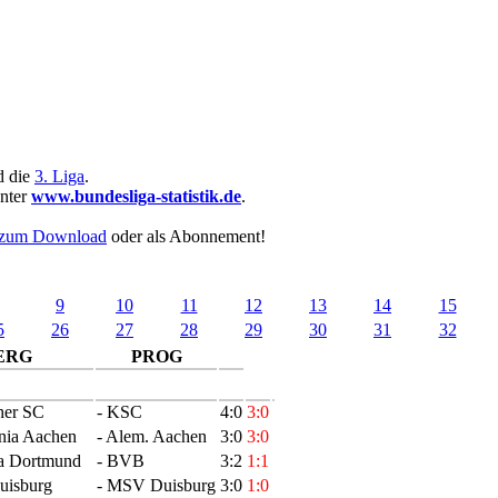
 die
3. Liga
.
unter
www.bundesliga-statistik.de
.
s zum Download
oder als Abonnement!
9
10
11
12
13
14
15
5
26
27
28
29
30
31
32
ERG
PROG
her SC
- KSC
4:0
3:0
nia Aachen
- Alem. Aachen
3:0
3:0
ia Dortmund
- BVB
3:2
1:1
uisburg
- MSV Duisburg
3:0
1:0