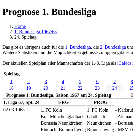
Prognose 1. Bundesliga
Home
1. Bundesliga 1967/68
24. Spieltag
Das gibt es übrigens auch für die
1. Bundesliga
, die
2. Bundesliga
und
Weitere Statistiken und die Möglichkeit Ergebnisse zu tippen gibt es 
Der aktuellen Spielplan aller Mannschaften der 1.-3. Liga als
iCal/ic
Spieltag
1
2
3
4
5
6
7
8
18
19
20
21
22
23
24
2
Prognose 1. Bundesliga, Saison 1967 am 24. Spieltag
1. Liga 67, Spt. 24
ERG
PROG
02.03.1968
1. FC Köln
1. FC Köln
- Karlsru
Bor. Mönchengladbach
Gladbach
- Aleman
Borussia Neunkirchen
Neunkirchen
- Boruss
Eintracht Braunschweig
Braunschweig
- MSV D