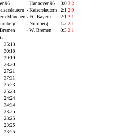
er 96
- Hannover 96
3:0
3:2
aiserslautern
- Kaiserslautern
2:1
2:0
yern München
- FC Bayern
2:1
3:1
Nürnberg
- Nürnberg
1:2
2:1
 Bremen
- W. Bremen
0:3
2:1
t.
35:13
30:18
29:19
28:20
27:21
27:21
25:23
25:23
24:24
24:24
23:25
23:25
23:25
23:25