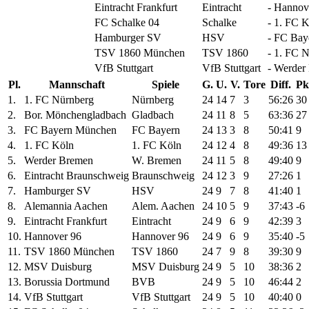
Eintracht Frankfurt
Eintracht
- Hannov
FC Schalke 04
Schalke
- 1. FC K
Hamburger SV
HSV
- FC Ba
TSV 1860 München
TSV 1860
- 1. FC 
VfB Stuttgart
VfB Stuttgart
- Werder
Pl.
Mannschaft
Spiele
G.
U.
V.
Tore
Diff.
Pk
1.
1. FC Nürnberg
Nürnberg
24
14
7
3
56:26
30
2.
Bor. Mönchengladbach
Gladbach
24
11
8
5
63:36
27
3.
FC Bayern München
FC Bayern
24
13
3
8
50:41
9
4.
1. FC Köln
1. FC Köln
24
12
4
8
49:36
13
5.
Werder Bremen
W. Bremen
24
11
5
8
49:40
9
6.
Eintracht Braunschweig
Braunschweig
24
12
3
9
27:26
1
7.
Hamburger SV
HSV
24
9
7
8
41:40
1
8.
Alemannia Aachen
Alem. Aachen
24
10
5
9
37:43
-6
9.
Eintracht Frankfurt
Eintracht
24
9
6
9
42:39
3
10.
Hannover 96
Hannover 96
24
9
6
9
35:40
-5
11.
TSV 1860 München
TSV 1860
24
7
9
8
39:30
9
12.
MSV Duisburg
MSV Duisburg
24
9
5
10
38:36
2
13.
Borussia Dortmund
BVB
24
9
5
10
46:44
2
14.
VfB Stuttgart
VfB Stuttgart
24
9
5
10
40:40
0