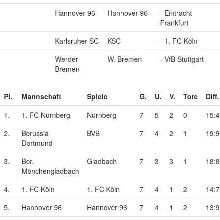
Hannover 96
Hannover 96
- Eintracht
Frankfurt
Karlsruher SC
KSC
- 1. FC Köln
Werder
W. Bremen
- VfB Stuttgart
Bremen
Pl.
Mannschaft
Spiele
G.
U.
V.
Tore
Diff.
1.
1. FC Nürnberg
Nürnberg
7
5
2
0
15:4
2.
Borussia
BVB
7
4
2
1
19:9
Dortmund
3.
Bor.
Gladbach
7
3
3
1
18:8
Mönchengladbach
4.
1. FC Köln
1. FC Köln
7
4
1
2
14:7
5.
Hannover 96
Hannover 96
7
4
1
2
13:9