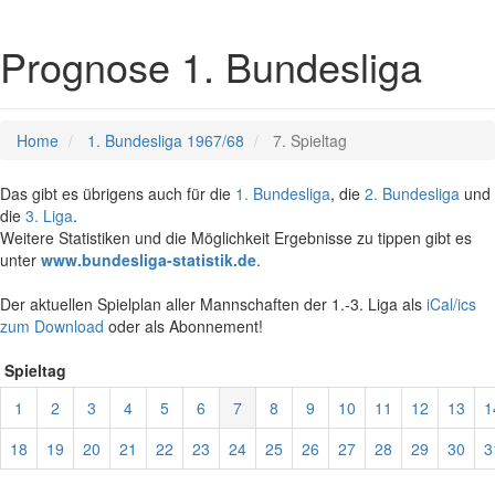
Prognose 1. Bundesliga
Home
1. Bundesliga 1967/68
7. Spieltag
Das gibt es übrigens auch für die
1. Bundesliga
, die
2. Bundesliga
und
die
3. Liga
.
Weitere Statistiken und die Möglichkeit Ergebnisse zu tippen gibt es
unter
www.bundesliga-statistik.de
.
Der aktuellen Spielplan aller Mannschaften der 1.-3. Liga als
iCal/ics
zum Download
oder als Abonnement!
Spieltag
1
2
3
4
5
6
7
8
9
10
11
12
13
1
18
19
20
21
22
23
24
25
26
27
28
29
30
3