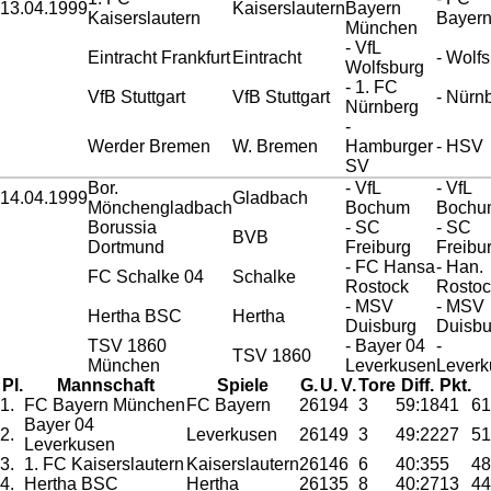
13.04.1999
Kaiserslautern
Bayern
Kaiserslautern
Bayer
München
- VfL
Eintracht Frankfurt
Eintracht
- Wolf
Wolfsburg
- 1. FC
VfB Stuttgart
VfB Stuttgart
- Nürn
Nürnberg
-
Werder Bremen
W. Bremen
Hamburger
- HSV
SV
Bor.
- VfL
- VfL
14.04.1999
Gladbach
Mönchengladbach
Bochum
Bochu
Borussia
- SC
- SC
BVB
Dortmund
Freiburg
Freibu
- FC Hansa
- Han.
FC Schalke 04
Schalke
Rostock
Rostoc
- MSV
- MSV
Hertha BSC
Hertha
Duisburg
Duisbu
TSV 1860
- Bayer 04
-
TSV 1860
München
Leverkusen
Leverk
Pl.
Mannschaft
Spiele
G.
U.
V.
Tore
Diff.
Pkt.
1.
FC Bayern München
FC Bayern
26
19
4
3
59:18
41
61
Bayer 04
2.
Leverkusen
26
14
9
3
49:22
27
51
Leverkusen
3.
1. FC Kaiserslautern
Kaiserslautern
26
14
6
6
40:35
5
48
4.
Hertha BSC
Hertha
26
13
5
8
40:27
13
44