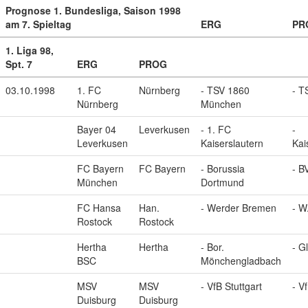
Prognose 1. Bundesliga, Saison 1998
am 7. Spieltag
ERG
PR
1. Liga 98,
Spt. 7
ERG
PROG
03.10.1998
1. FC
Nürnberg
- TSV 1860
- T
Nürnberg
München
Bayer 04
Leverkusen
- 1. FC
-
Leverkusen
Kaiserslautern
Kai
FC Bayern
FC Bayern
- Borussia
- B
München
Dortmund
FC Hansa
Han.
- Werder Bremen
- W
Rostock
Rostock
Hertha
Hertha
- Bor.
- G
BSC
Mönchengladbach
MSV
MSV
- VfB Stuttgart
- V
Duisburg
Duisburg