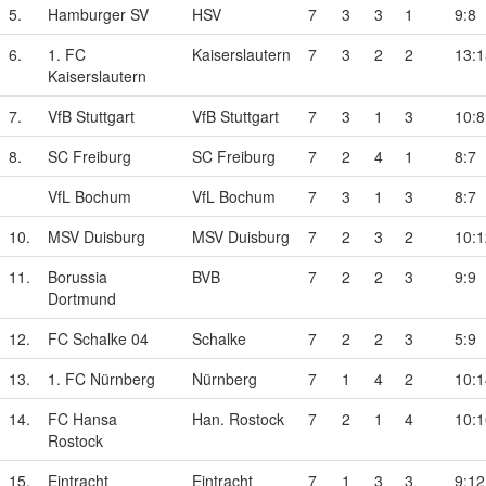
5.
Hamburger SV
HSV
7
3
3
1
9:8
6.
1. FC
Kaiserslautern
7
3
2
2
13:1
Kaiserslautern
7.
VfB Stuttgart
VfB Stuttgart
7
3
1
3
10:8
8.
SC Freiburg
SC Freiburg
7
2
4
1
8:7
VfL Bochum
VfL Bochum
7
3
1
3
8:7
10.
MSV Duisburg
MSV Duisburg
7
2
3
2
10:1
11.
Borussia
BVB
7
2
2
3
9:9
Dortmund
12.
FC Schalke 04
Schalke
7
2
2
3
5:9
13.
1. FC Nürnberg
Nürnberg
7
1
4
2
10:1
14.
FC Hansa
Han. Rostock
7
2
1
4
10:1
Rostock
15.
Eintracht
Eintracht
7
1
3
3
9:12