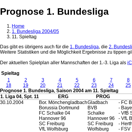
Prognose 1. Bundesliga
Home
1. Bundesliga 2004/05
11. Spieltag
Das gibt es übrigens auch für die
1. Bundesliga
, die
2. Bundesl
Weitere Statistiken und die Möglichkeit Ergebnisse zu tippen gi
Der aktuellen Spielplan aller Mannschaften der 1.-3. Liga als
iC
Spieltag
1
2
3
4
5
6
7
8
18
19
20
21
22
23
24
25
Prognose 1. Bundesliga, Saison 2004 am 11. Spieltag
1. Liga 04, Spt. 11
ERG
PROG
30.10.2004
Bor. Mönchengladbach
Gladbach
- FC 
Borussia Dortmund
BVB
- Baye
FC Schalke 04
Schalke
- VfB S
Hannover 96
Hannover 96
- VfL
SC Freiburg
SC Freiburg
- Her
VfL Wolfsburg
Wolfsburg
- FSV