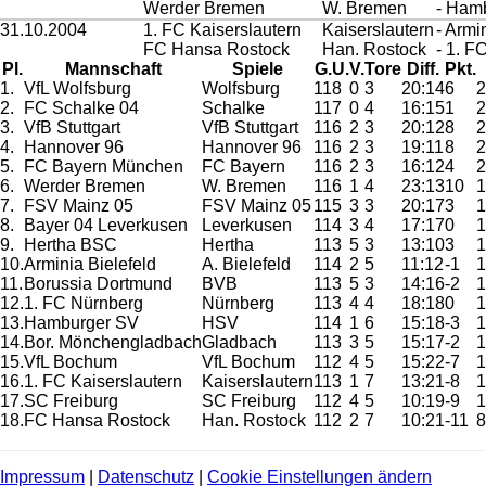
Werder Bremen
W. Bremen
- Ham
31.10.2004
1. FC Kaiserslautern
Kaiserslautern
- Armi
FC Hansa Rostock
Han. Rostock
- 1. F
Pl.
Mannschaft
Spiele
G.
U.
V.
Tore
Diff.
Pkt.
1.
VfL Wolfsburg
Wolfsburg
11
8
0
3
20:14
6
2
2.
FC Schalke 04
Schalke
11
7
0
4
16:15
1
2
3.
VfB Stuttgart
VfB Stuttgart
11
6
2
3
20:12
8
2
4.
Hannover 96
Hannover 96
11
6
2
3
19:11
8
2
5.
FC Bayern München
FC Bayern
11
6
2
3
16:12
4
2
6.
Werder Bremen
W. Bremen
11
6
1
4
23:13
10
1
7.
FSV Mainz 05
FSV Mainz 05
11
5
3
3
20:17
3
1
8.
Bayer 04 Leverkusen
Leverkusen
11
4
3
4
17:17
0
1
9.
Hertha BSC
Hertha
11
3
5
3
13:10
3
1
10.
Arminia Bielefeld
A. Bielefeld
11
4
2
5
11:12
-1
1
11.
Borussia Dortmund
BVB
11
3
5
3
14:16
-2
1
12.
1. FC Nürnberg
Nürnberg
11
3
4
4
18:18
0
1
13.
Hamburger SV
HSV
11
4
1
6
15:18
-3
1
14.
Bor. Mönchengladbach
Gladbach
11
3
3
5
15:17
-2
1
15.
VfL Bochum
VfL Bochum
11
2
4
5
15:22
-7
1
16.
1. FC Kaiserslautern
Kaiserslautern
11
3
1
7
13:21
-8
1
17.
SC Freiburg
SC Freiburg
11
2
4
5
10:19
-9
1
18.
FC Hansa Rostock
Han. Rostock
11
2
2
7
10:21
-11
8
Impressum
|
Datenschutz
|
Cookie Einstellungen ändern