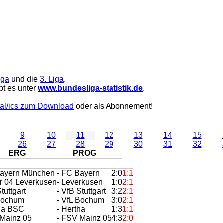
iga
und die
3. Liga
.
bt es unter
www.bundesliga-statistik.de
.
al/ics zum Download
oder als Abonnement!
9
10
11
12
13
14
15
26
27
28
29
30
31
32
ERG
PROG
Bayern München
- FC Bayern
2:0
1:1
r 04 Leverkusen
- Leverkusen
1:0
2:1
tuttgart
- VfB Stuttgart
3:2
2:1
 Bochum
- VfL Bochum
3:0
2:1
tha BSC
- Hertha
1:3
1:1
 Mainz 05
- FSV Mainz 05
4:3
2:0