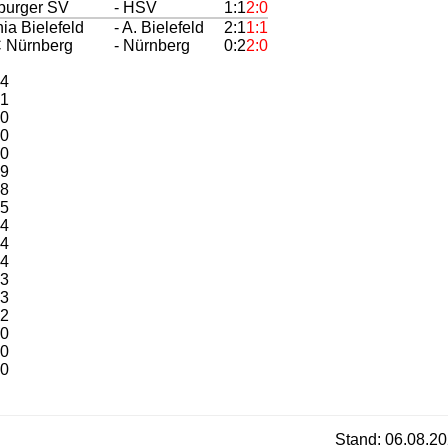
burger SV
- HSV
1:1
2:0
nia Bielefeld
- A. Bielefeld
2:1
1:1
C Nürnberg
- Nürnberg
0:2
2:0
4
1
0
0
0
9
8
5
4
4
4
3
3
2
0
0
0
Stand: 06.08.20