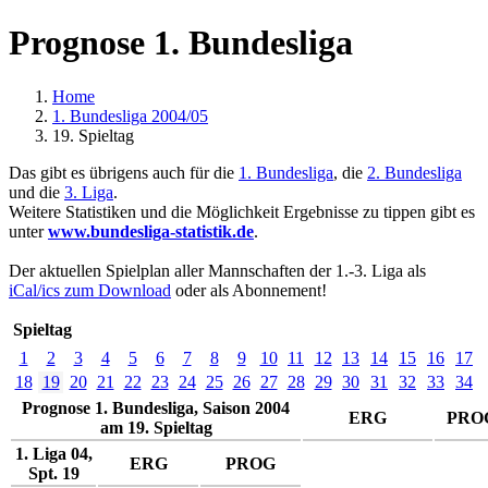
Prognose 1. Bundesliga
Home
1. Bundesliga 2004/05
19. Spieltag
Das gibt es übrigens auch für die
1. Bundesliga
, die
2. Bundesliga
und die
3. Liga
.
Weitere Statistiken und die Möglichkeit Ergebnisse zu tippen gibt es
unter
www.bundesliga-statistik.de
.
Der aktuellen Spielplan aller Mannschaften der 1.-3. Liga als
iCal/ics zum Download
oder als Abonnement!
Spieltag
1
2
3
4
5
6
7
8
9
10
11
12
13
14
15
16
17
18
19
20
21
22
23
24
25
26
27
28
29
30
31
32
33
34
Prognose 1. Bundesliga, Saison 2004
ERG
PRO
am 19. Spieltag
1. Liga 04,
ERG
PROG
Spt. 19