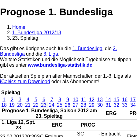
Prognose 1. Bundesliga
Home
1. Bundesliga 2012/13
23. Spieltag
Das gibt es übrigens auch für die
1. Bundesliga
, die
2.
Bundesliga
und die
3. Liga
.
Weitere Statistiken und die Möglichkeit Ergebnisse zu tippen
gibt es unter
www.bundesliga-statistik.de
.
Der aktuellen Spielplan aller Mannschaften der 1.-3. Liga als
iCal/ics zum Download
oder als Abonnement!
Spieltag
1
2
3
4
5
6
7
8
9
10
11
12
13
14
15
16
17
18
19
20
21
22
23
24
25
26
27
28
29
30
31
32
33
34
Prognose 1. Bundesliga, Saison 2012 am
ERG
PR
23. Spieltag
1. Liga 12, Spt.
ERG
PROG
23
SC
- Eintracht
22.02.2013
20:30
SC Freiburg
- Eint