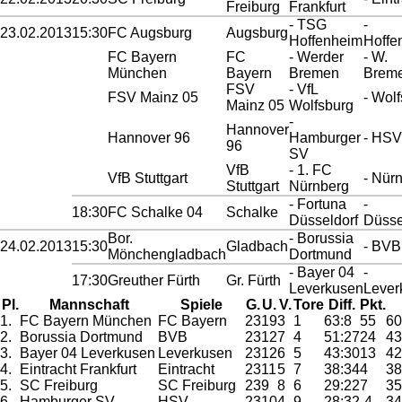
Freiburg
Frankfurt
- TSG
-
23.02.2013
15:30
FC Augsburg
Augsburg
Hoffenheim
Hoffe
FC Bayern
FC
- Werder
- W.
München
Bayern
Bremen
Brem
FSV
- VfL
FSV Mainz 05
- Wol
Mainz 05
Wolfsburg
-
Hannover
Hannover 96
Hamburger
- HSV
96
SV
VfB
- 1. FC
VfB Stuttgart
- Nür
Stuttgart
Nürnberg
- Fortuna
-
18:30
FC Schalke 04
Schalke
Düsseldorf
Düsse
Bor.
- Borussia
24.02.2013
15:30
Gladbach
- BVB
Mönchengladbach
Dortmund
- Bayer 04
-
17:30
Greuther Fürth
Gr. Fürth
Leverkusen
Lever
Pl.
Mannschaft
Spiele
G.
U.
V.
Tore
Diff.
Pkt.
1.
FC Bayern München
FC Bayern
23
19
3
1
63:8
55
60
2.
Borussia Dortmund
BVB
23
12
7
4
51:27
24
43
3.
Bayer 04 Leverkusen
Leverkusen
23
12
6
5
43:30
13
42
4.
Eintracht Frankfurt
Eintracht
23
11
5
7
38:34
4
38
5.
SC Freiburg
SC Freiburg
23
9
8
6
29:22
7
35
6.
Hamburger SV
HSV
23
10
4
9
28:32
-4
34