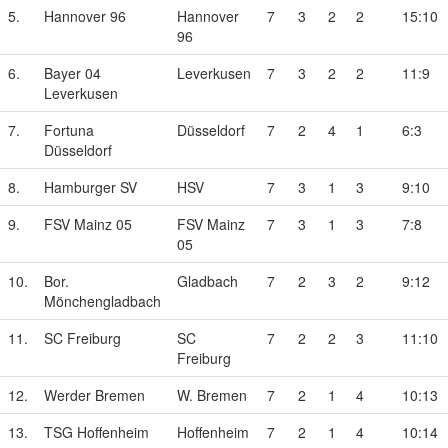
5.
Hannover 96
Hannover
7
3
2
2
15:10
96
6.
Bayer 04
Leverkusen
7
3
2
2
11:9
Leverkusen
7.
Fortuna
Düsseldorf
7
2
4
1
6:3
Düsseldorf
8.
Hamburger SV
HSV
7
3
1
3
9:10
9.
FSV Mainz 05
FSV Mainz
7
3
1
3
7:8
05
10.
Bor.
Gladbach
7
2
3
2
9:12
Mönchengladbach
11.
SC Freiburg
SC
7
2
2
3
11:10
Freiburg
12.
Werder Bremen
W. Bremen
7
2
1
4
10:13
13.
TSG Hoffenheim
Hoffenheim
7
2
1
4
10:14