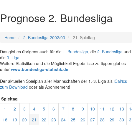
Prognose 2. Bundesliga
Home
2. Bundesliga 2002/03
21. Spieltag
Das gibt es übrigens auch für die
1. Bundesliga
, die
2. Bundesliga
und
die
3. Liga
.
Weitere Statistiken und die Möglichkeit Ergebnisse zu tippen gibt es
unter
www.bundesliga-statistik.de
.
Der aktuellen Spielplan aller Mannschaften der 1.-3. Liga als
iCal/ics
zum Download
oder als Abonnement!
Spieltag
1
2
3
4
5
6
7
8
9
10
11
12
13
1
18
19
20
21
22
23
24
25
26
27
28
29
30
3