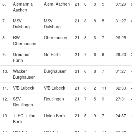
6.
Alemannia
Alem. Aachen
21
8
8
5
37:29
Aachen
7.
MSV
MSV
21
8
8
5
31:27
Duisburg
Duisburg
8.
RW
Oberhausen
21
8
6
7
26:25
Oberhausen
9.
Greuther
Gr. Fürth
21
7
8
6
26:23
Fürth
10.
Wacker
Burghausen
21
6
8
7
31:27
Burghausen
11.
VfB Lübeck
VfB Lübeck
21
8
2
11
32:33
12.
SSV
Reutlingen
21
7
5
9
27:31
Reutlingen
13.
1. FC Union
Union Berlin
21
5
9
7
24:37
Berlin