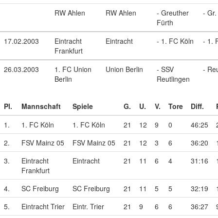
RW Ahlen
RW Ahlen
- Greuther
- Gr.
Fürth
17.02.2003
Eintracht
Eintracht
- 1. FC Köln
- 1.
Frankfurt
26.03.2003
1. FC Union
Union Berlin
- SSV
- Re
Berlin
Reutlingen
Pl.
Mannschaft
Spiele
G.
U.
V.
Tore
Diff.
1.
1. FC Köln
1. FC Köln
21
12
9
0
46:25
2.
FSV Mainz 05
FSV Mainz 05
21
12
3
6
36:20
3.
Eintracht
Eintracht
21
11
6
4
31:16
Frankfurt
4.
SC Freiburg
SC Freiburg
21
11
5
5
32:19
5.
Eintracht Trier
Eintr. Trier
21
9
6
6
36:27