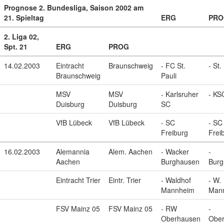
Prognose 2. Bundesliga, Saison 2002 am
21. Spieltag
ERG
PRO
2. Liga 02,
Spt. 21
ERG
PROG
14.02.2003
Eintracht
Braunschweig
- FC St.
- St.
Braunschweig
Pauli
MSV
MSV
- Karlsruher
- KS
Duisburg
Duisburg
SC
VfB Lübeck
VfB Lübeck
- SC
- SC
Freiburg
Frei
16.02.2003
Alemannia
Alem. Aachen
- Wacker
-
Aachen
Burghausen
Burg
Eintracht Trier
Eintr. Trier
- Waldhof
- W.
Mannheim
Man
FSV Mainz 05
FSV Mainz 05
- RW
-
Oberhausen
Obe