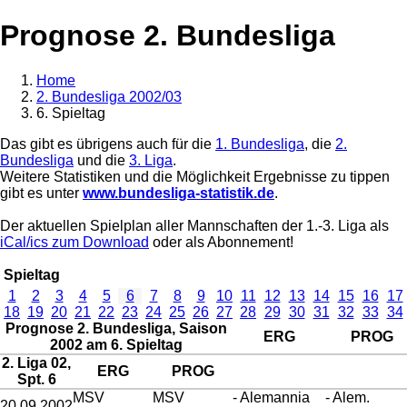
Prognose 2. Bundesliga
Home
2. Bundesliga 2002/03
6. Spieltag
Das gibt es übrigens auch für die
1. Bundesliga
, die
2.
Bundesliga
und die
3. Liga
.
Weitere Statistiken und die Möglichkeit Ergebnisse zu tippen
gibt es unter
www.bundesliga-statistik.de
.
Der aktuellen Spielplan aller Mannschaften der 1.-3. Liga als
iCal/ics zum Download
oder als Abonnement!
Spieltag
1
2
3
4
5
6
7
8
9
10
11
12
13
14
15
16
17
18
19
20
21
22
23
24
25
26
27
28
29
30
31
32
33
34
Prognose 2. Bundesliga, Saison
ERG
PROG
2002 am 6. Spieltag
2. Liga 02,
ERG
PROG
Spt. 6
MSV
MSV
- Alemannia
- Alem.
20.09.2002