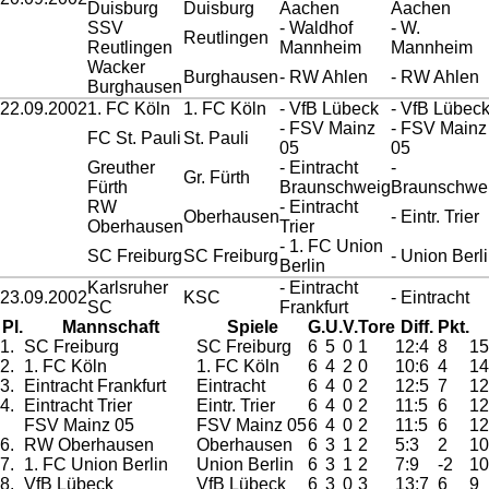
Duisburg
Duisburg
Aachen
Aachen
SSV
- Waldhof
- W.
Reutlingen
Reutlingen
Mannheim
Mannheim
Wacker
Burghausen
- RW Ahlen
- RW Ahlen
Burghausen
22.09.2002
1. FC Köln
1. FC Köln
- VfB Lübeck
- VfB Lübec
- FSV Mainz
- FSV Mainz
FC St. Pauli
St. Pauli
05
05
Greuther
- Eintracht
-
Gr. Fürth
Fürth
Braunschweig
Braunschwe
RW
- Eintracht
Oberhausen
- Eintr. Trier
Oberhausen
Trier
- 1. FC Union
SC Freiburg
SC Freiburg
- Union Berl
Berlin
Karlsruher
- Eintracht
23.09.2002
KSC
- Eintracht
SC
Frankfurt
Pl.
Mannschaft
Spiele
G.
U.
V.
Tore
Diff.
Pkt.
1.
SC Freiburg
SC Freiburg
6
5
0
1
12:4
8
15
2.
1. FC Köln
1. FC Köln
6
4
2
0
10:6
4
14
3.
Eintracht Frankfurt
Eintracht
6
4
0
2
12:5
7
12
4.
Eintracht Trier
Eintr. Trier
6
4
0
2
11:5
6
12
FSV Mainz 05
FSV Mainz 05
6
4
0
2
11:5
6
12
6.
RW Oberhausen
Oberhausen
6
3
1
2
5:3
2
10
7.
1. FC Union Berlin
Union Berlin
6
3
1
2
7:9
-2
10
8.
VfB Lübeck
VfB Lübeck
6
3
0
3
13:7
6
9