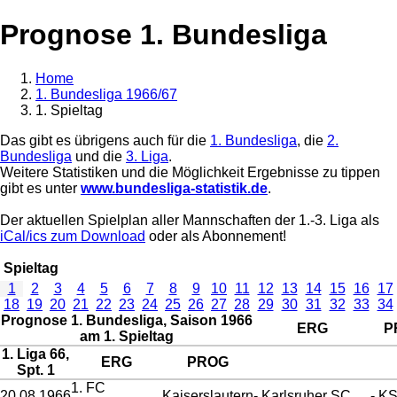
Prognose 1. Bundesliga
Home
1. Bundesliga 1966/67
1. Spieltag
Das gibt es übrigens auch für die
1. Bundesliga
, die
2.
Bundesliga
und die
3. Liga
.
Weitere Statistiken und die Möglichkeit Ergebnisse zu tippen
gibt es unter
www.bundesliga-statistik.de
.
Der aktuellen Spielplan aller Mannschaften der 1.-3. Liga als
iCal/ics zum Download
oder als Abonnement!
Spieltag
1
2
3
4
5
6
7
8
9
10
11
12
13
14
15
16
17
18
19
20
21
22
23
24
25
26
27
28
29
30
31
32
33
34
Prognose 1. Bundesliga, Saison 1966
ERG
P
am 1. Spieltag
1. Liga 66,
ERG
PROG
Spt. 1
1. FC
20.08.1966
Kaiserslautern
- Karlsruher SC
- K