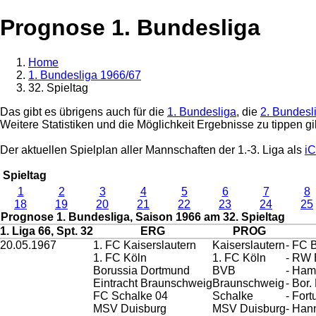
Prognose 1. Bundesliga
Home
1. Bundesliga 1966/67
32. Spieltag
Das gibt es übrigens auch für die
1. Bundesliga
, die
2. Bundesl
Weitere Statistiken und die Möglichkeit Ergebnisse zu tippen gi
Der aktuellen Spielplan aller Mannschaften der 1.-3. Liga als
iC
Spieltag
1
2
3
4
5
6
7
8
18
19
20
21
22
23
24
25
Prognose 1. Bundesliga, Saison 1966 am 32. Spieltag
1. Liga 66, Spt. 32
ERG
PROG
20.05.1967
1. FC Kaiserslautern
Kaiserslautern
- FC 
1. FC Köln
1. FC Köln
- RW 
Borussia Dortmund
BVB
- Ham
Eintracht Braunschweig
Braunschweig
- Bor
FC Schalke 04
Schalke
- For
MSV Duisburg
MSV Duisburg
- Han