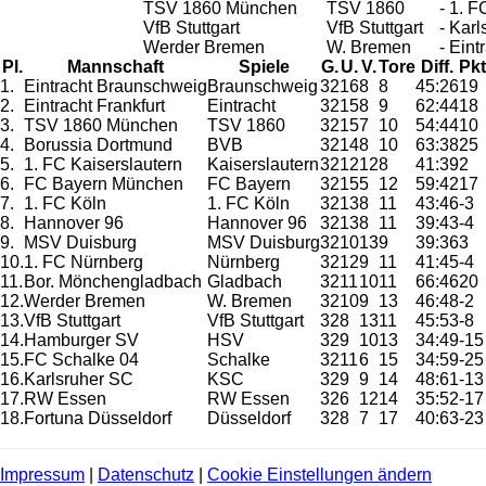
TSV 1860 München
TSV 1860
- 1. 
VfB Stuttgart
VfB Stuttgart
- Kar
Werder Bremen
W. Bremen
- Eint
Pl.
Mannschaft
Spiele
G.
U.
V.
Tore
Diff.
Pkt
1.
Eintracht Braunschweig
Braunschweig
32
16
8
8
45:26
19
2.
Eintracht Frankfurt
Eintracht
32
15
8
9
62:44
18
3.
TSV 1860 München
TSV 1860
32
15
7
10
54:44
10
4.
Borussia Dortmund
BVB
32
14
8
10
63:38
25
5.
1. FC Kaiserslautern
Kaiserslautern
32
12
12
8
41:39
2
6.
FC Bayern München
FC Bayern
32
15
5
12
59:42
17
7.
1. FC Köln
1. FC Köln
32
13
8
11
43:46
-3
8.
Hannover 96
Hannover 96
32
13
8
11
39:43
-4
9.
MSV Duisburg
MSV Duisburg
32
10
13
9
39:36
3
10.
1. FC Nürnberg
Nürnberg
32
12
9
11
41:45
-4
11.
Bor. Mönchengladbach
Gladbach
32
11
10
11
66:46
20
12.
Werder Bremen
W. Bremen
32
10
9
13
46:48
-2
13.
VfB Stuttgart
VfB Stuttgart
32
8
13
11
45:53
-8
14.
Hamburger SV
HSV
32
9
10
13
34:49
-15
15.
FC Schalke 04
Schalke
32
11
6
15
34:59
-25
16.
Karlsruher SC
KSC
32
9
9
14
48:61
-13
17.
RW Essen
RW Essen
32
6
12
14
35:52
-17
18.
Fortuna Düsseldorf
Düsseldorf
32
8
7
17
40:63
-23
Impressum
|
Datenschutz
|
Cookie Einstellungen ändern