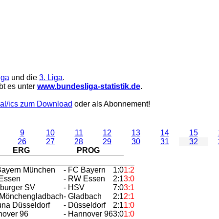
iga
und die
3. Liga
.
bt es unter
www.bundesliga-statistik.de
.
al/ics zum Download
oder als Abonnement!
9
10
11
12
13
14
15
26
27
28
29
30
31
32
ERG
PROG
Bayern München
- FC Bayern
1:0
1:2
Essen
- RW Essen
2:1
3:0
burger SV
- HSV
7:0
3:1
. Mönchengladbach
- Gladbach
2:1
2:1
tuna Düsseldorf
- Düsseldorf
2:1
1:0
nover 96
- Hannover 96
3:0
1:0