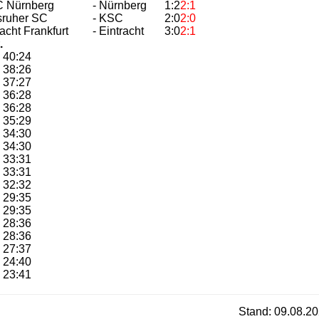
FC Nürnberg
- Nürnberg
1:2
2:1
lsruher SC
- KSC
2:0
2:0
racht Frankfurt
- Eintracht
3:0
2:1
.
40:24
38:26
37:27
36:28
36:28
35:29
34:30
34:30
33:31
33:31
32:32
29:35
29:35
28:36
28:36
27:37
24:40
23:41
Stand: 09.08.20