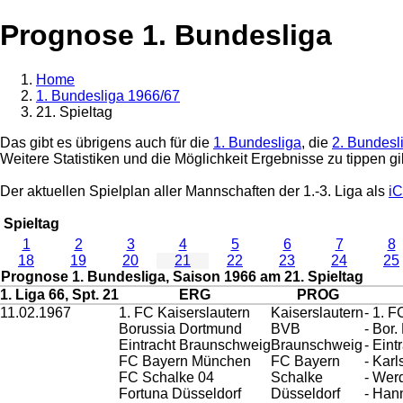
Prognose 1. Bundesliga
Home
1. Bundesliga 1966/67
21. Spieltag
Das gibt es übrigens auch für die
1. Bundesliga
, die
2. Bundesl
Weitere Statistiken und die Möglichkeit Ergebnisse zu tippen gi
Der aktuellen Spielplan aller Mannschaften der 1.-3. Liga als
iC
Spieltag
1
2
3
4
5
6
7
8
18
19
20
21
22
23
24
25
Prognose 1. Bundesliga, Saison 1966 am 21. Spieltag
1. Liga 66, Spt. 21
ERG
PROG
11.02.1967
1. FC Kaiserslautern
Kaiserslautern
- 1. 
Borussia Dortmund
BVB
- Bor
Eintracht Braunschweig
Braunschweig
- Eint
FC Bayern München
FC Bayern
- Kar
FC Schalke 04
Schalke
- Wer
Fortuna Düsseldorf
Düsseldorf
- Han