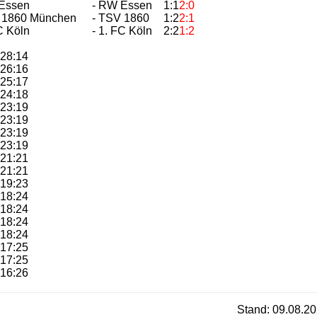
Essen
- RW Essen
1:1
2:0
 1860 München
- TSV 1860
1:2
2:1
C Köln
- 1. FC Köln
2:2
1:2
28:14
26:16
25:17
24:18
23:19
23:19
23:19
23:19
21:21
21:21
19:23
18:24
18:24
18:24
18:24
17:25
17:25
16:26
Stand: 09.08.20