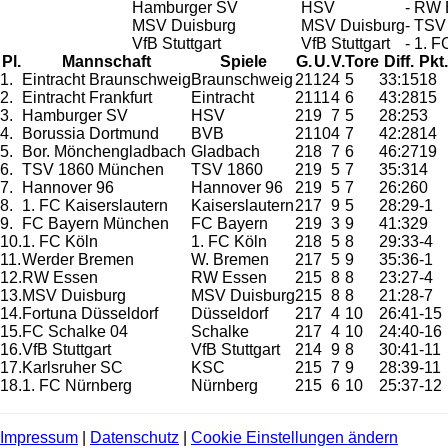
Hamburger SV
HSV
- RW 
MSV Duisburg
MSV Duisburg
- TSV
VfB Stuttgart
VfB Stuttgart
- 1. F
Pl.
Mannschaft
Spiele
G.
U.
V.
Tore
Diff.
Pkt.
1.
Eintracht Braunschweig
Braunschweig
21
12
4
5
33:15
18
2.
Eintracht Frankfurt
Eintracht
21
11
4
6
43:28
15
3.
Hamburger SV
HSV
21
9
7
5
28:25
3
4.
Borussia Dortmund
BVB
21
10
4
7
42:28
14
5.
Bor. Mönchengladbach
Gladbach
21
8
7
6
46:27
19
6.
TSV 1860 München
TSV 1860
21
9
5
7
35:31
4
7.
Hannover 96
Hannover 96
21
9
5
7
26:26
0
8.
1. FC Kaiserslautern
Kaiserslautern
21
7
9
5
28:29
-1
9.
FC Bayern München
FC Bayern
21
9
3
9
41:32
9
10.
1. FC Köln
1. FC Köln
21
8
5
8
29:33
-4
11.
Werder Bremen
W. Bremen
21
7
5
9
35:36
-1
12.
RW Essen
RW Essen
21
5
8
8
23:27
-4
13.
MSV Duisburg
MSV Duisburg
21
5
8
8
21:28
-7
14.
Fortuna Düsseldorf
Düsseldorf
21
7
4
10
26:41
-15
15.
FC Schalke 04
Schalke
21
7
4
10
24:40
-16
16.
VfB Stuttgart
VfB Stuttgart
21
4
9
8
30:41
-11
17.
Karlsruher SC
KSC
21
5
7
9
28:39
-11
18.
1. FC Nürnberg
Nürnberg
21
5
6
10
25:37
-12
Impressum
|
Datenschutz
|
Cookie Einstellungen ändern