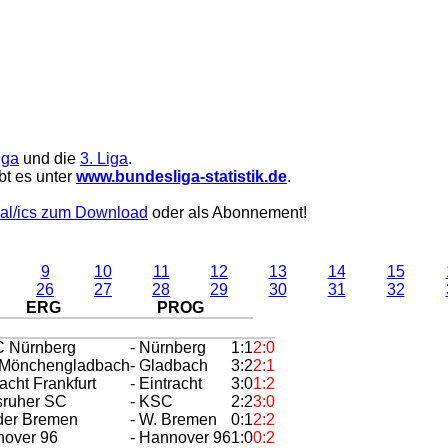
iga
und die
3. Liga
.
bt es unter
www.bundesliga-statistik.de
.
al/ics zum Download
oder als Abonnement!
9
10
11
12
13
14
15
26
27
28
29
30
31
32
ERG
PROG
FC Nürnberg
- Nürnberg
1:1
2:0
. Mönchengladbach
- Gladbach
3:2
2:1
racht Frankfurt
- Eintracht
3:0
1:2
lsruher SC
- KSC
2:2
3:0
der Bremen
- W. Bremen
0:1
2:2
nover 96
- Hannover 96
1:0
0:2