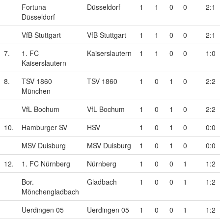
Fortuna
Düsseldorf
1
1
0
0
2:1
Düsseldorf
VfB Stuttgart
VfB Stuttgart
1
1
0
0
2:1
7.
1. FC
Kaiserslautern
1
1
0
0
1:0
Kaiserslautern
8.
TSV 1860
TSV 1860
1
0
1
0
2:2
München
VfL Bochum
VfL Bochum
1
0
1
0
2:2
10.
Hamburger SV
HSV
1
0
1
0
0:0
MSV Duisburg
MSV Duisburg
1
0
1
0
0:0
12.
1. FC Nürnberg
Nürnberg
1
0
0
1
1:2
Bor.
Gladbach
1
0
0
1
1:2
Mönchengladbach
Uerdingen 05
Uerdingen 05
1
0
0
1
1:2