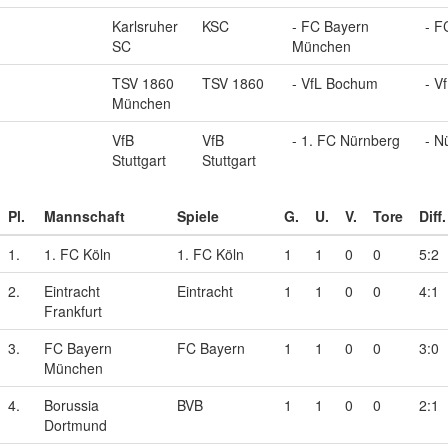
Karlsruher
KSC
- FC Bayern
- F
SC
München
TSV 1860
TSV 1860
- VfL Bochum
- V
München
VfB
VfB
- 1. FC Nürnberg
- N
Stuttgart
Stuttgart
Pl.
Mannschaft
Spiele
G.
U.
V.
Tore
Diff.
1.
1. FC Köln
1. FC Köln
1
1
0
0
5:2
2.
Eintracht
Eintracht
1
1
0
0
4:1
Frankfurt
3.
FC Bayern
FC Bayern
1
1
0
0
3:0
München
4.
Borussia
BVB
1
1
0
0
2:1
Dortmund