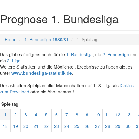
Prognose 1. Bundesliga
Home
1. Bundesliga 1980/81
1. Spieltag
Das gibt es übrigens auch für die
1. Bundesliga
, die
2. Bundesliga
und
die
3. Liga
.
Weitere Statistiken und die Möglichkeit Ergebnisse zu tippen gibt es
unter
www.bundesliga-statistik.de
.
Der aktuellen Spielplan aller Mannschaften der 1.-3. Liga als
iCal/ics
zum Download
oder als Abonnement!
Spieltag
1
2
3
4
5
6
7
8
9
10
11
12
13
1
18
19
20
21
22
23
24
25
26
27
28
29
30
3