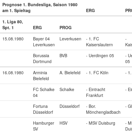
Prognose 1. Bundesliga, Saison 1980
am 1. Spieltag
ERG
PR
1. Liga 80,
Spt. 1
ERG
PROG
15.08.1980
Bayer 04
Leverkusen
- 1. FC
-
Leverkusen
Kaiserslautern
Kai
Borussia
BVB
- Uerdingen 05
- U
Dortmund
05
16.08.1980
Arminia
A. Bielefeld
- 1. FC Köln
- 1
Bielefeld
FC Schalke
Schalke
- Eintracht
- E
04
Frankfurt
Fortuna
Düsseldorf
- Bor.
- G
Düsseldorf
Mönchengladbach
Hamburger
HSV
- MSV Duisburg
- M
SV
Dui