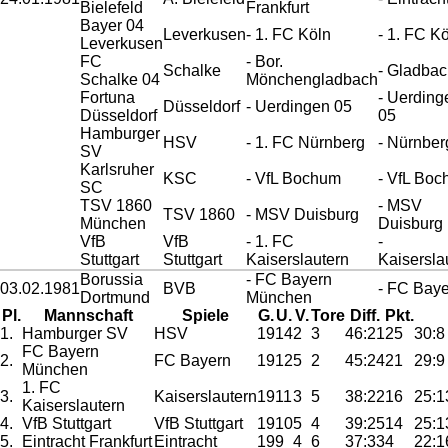
Bielefeld
Frankfurt
Bayer 04
Leverkusen
- 1. FC Köln
- 1. FC K
Leverkusen
FC
- Bor.
Schalke
- Gladba
Schalke 04
Mönchengladbach
Fortuna
- Uerding
Düsseldorf
- Uerdingen 05
Düsseldorf
05
Hamburger
HSV
- 1. FC Nürnberg
- Nürnber
SV
Karlsruher
KSC
- VfL Bochum
- VfL Bo
SC
TSV 1860
- MSV
TSV 1860
- MSV Duisburg
München
Duisburg
VfB
VfB
- 1. FC
-
Stuttgart
Stuttgart
Kaiserslautern
Kaisersla
Borussia
- FC Bayern
03.02.1981
BVB
- FC Bay
Dortmund
München
Pl.
Mannschaft
Spiele
G.
U.
V.
Tore
Diff.
Pkt.
1.
Hamburger SV
HSV
19
14
2
3
46:21
25
30:8
FC Bayern
2.
FC Bayern
19
12
5
2
45:24
21
29:9
München
1. FC
3.
Kaiserslautern
19
11
3
5
38:22
16
25:1
Kaiserslautern
4.
VfB Stuttgart
VfB Stuttgart
19
10
5
4
39:25
14
25:1
5.
Eintracht Frankfurt
Eintracht
19
9
4
6
37:33
4
22:1