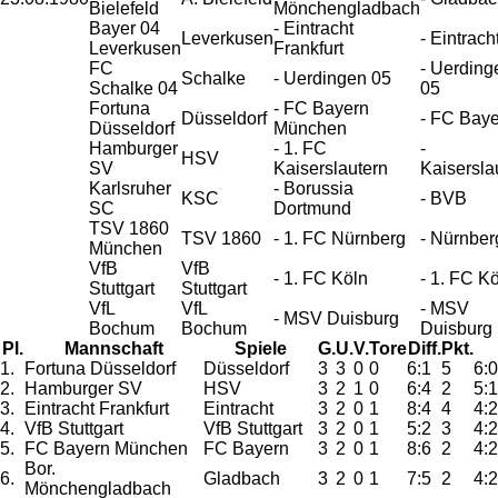
Bielefeld
Mönchengladbach
Bayer 04
- Eintracht
Leverkusen
- Eintrach
Leverkusen
Frankfurt
FC
- Uerding
Schalke
- Uerdingen 05
Schalke 04
05
Fortuna
- FC Bayern
Düsseldorf
- FC Bay
Düsseldorf
München
Hamburger
- 1. FC
-
HSV
SV
Kaiserslautern
Kaisersla
Karlsruher
- Borussia
KSC
- BVB
SC
Dortmund
TSV 1860
TSV 1860
- 1. FC Nürnberg
- Nürnber
München
VfB
VfB
- 1. FC Köln
- 1. FC K
Stuttgart
Stuttgart
VfL
VfL
- MSV
- MSV Duisburg
Bochum
Bochum
Duisburg
Pl.
Mannschaft
Spiele
G.
U.
V.
Tore
Diff.
Pkt.
1.
Fortuna Düsseldorf
Düsseldorf
3
3
0
0
6:1
5
6:0
2.
Hamburger SV
HSV
3
2
1
0
6:4
2
5:1
3.
Eintracht Frankfurt
Eintracht
3
2
0
1
8:4
4
4:2
4.
VfB Stuttgart
VfB Stuttgart
3
2
0
1
5:2
3
4:2
5.
FC Bayern München
FC Bayern
3
2
0
1
8:6
2
4:2
Bor.
6.
Gladbach
3
2
0
1
7:5
2
4:2
Mönchengladbach