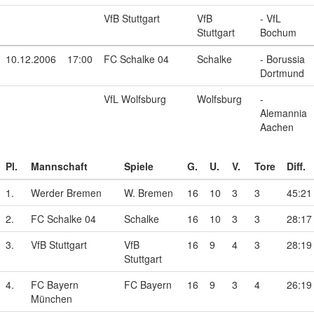
VfB Stuttgart
VfB
- VfL
Stuttgart
Bochum
10.12.2006
17:00
FC Schalke 04
Schalke
- Borussia
Dortmund
VfL Wolfsburg
Wolfsburg
-
Alemannia
Aachen
Pl.
Mannschaft
Spiele
G.
U.
V.
Tore
Diff.
1.
Werder Bremen
W. Bremen
16
10
3
3
45:21
2.
FC Schalke 04
Schalke
16
10
3
3
28:17
3.
VfB Stuttgart
VfB
16
9
4
3
28:19
Stuttgart
4.
FC Bayern
FC Bayern
16
9
3
4
26:19
München