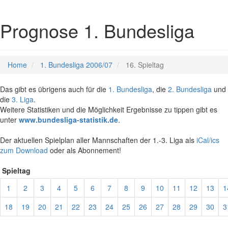
Prognose 1. Bundesliga
Home
1. Bundesliga 2006/07
16. Spieltag
Das gibt es übrigens auch für die
1. Bundesliga
, die
2. Bundesliga
und
die
3. Liga
.
Weitere Statistiken und die Möglichkeit Ergebnisse zu tippen gibt es
unter
www.bundesliga-statistik.de
.
Der aktuellen Spielplan aller Mannschaften der 1.-3. Liga als
iCal/ics
zum Download
oder als Abonnement!
Spieltag
1
2
3
4
5
6
7
8
9
10
11
12
13
1
18
19
20
21
22
23
24
25
26
27
28
29
30
3