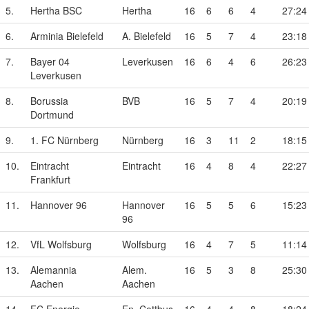
5.
Hertha BSC
Hertha
16
6
6
4
27:24
6.
Arminia Bielefeld
A. Bielefeld
16
5
7
4
23:18
7.
Bayer 04
Leverkusen
16
6
4
6
26:23
Leverkusen
8.
Borussia
BVB
16
5
7
4
20:19
Dortmund
9.
1. FC Nürnberg
Nürnberg
16
3
11
2
18:15
10.
Eintracht
Eintracht
16
4
8
4
22:27
Frankfurt
11.
Hannover 96
Hannover
16
5
5
6
15:23
96
12.
VfL Wolfsburg
Wolfsburg
16
4
7
5
11:14
13.
Alemannia
Alem.
16
5
3
8
25:30
Aachen
Aachen