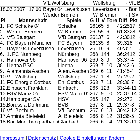
VfL Wolfsburg
Wolfsburg
- VfL
18.03.2007
17:00
Bayer 04 Leverkusen
Leverkusen
- Bor
Werder Bremen
W. Bremen
- FSV
Pl.
Mannschaft
Spiele
G.
U.
V.
Tore
Diff.
Pkt.
1.
FC Schalke 04
Schalke
26
16
5
5
42:25
17
2.
Werder Bremen
W. Bremen
26
15
5
6
61:33
28
3.
VfB Stuttgart
VfB Stuttgart
26
13
7
6
42:30
12
4.
FC Bayern München
FC Bayern
26
13
5
8
39:31
8
5.
Bayer 04 Leverkusen
Leverkusen
26
11
6
9
40:35
5
6.
1. FC Nürnberg
Nürnberg
26
8
14
4
36:24
12
7.
Hannover 96
Hannover 96
26
9
8
9
33:37
-4
8.
Hertha BSC
Hertha
26
9
7
10
36:42
-6
9.
Alemannia Aachen
Alem. Aachen
26
9
6
11
41:45
-4
10.
VfL Wolfsburg
Wolfsburg
26
7
11
8
27:29
-2
11.
FC Energie Cottbus
En. Cottbus
26
8
7
11
29:36
-7
12.
Eintracht Frankfurt
Eintracht
26
6
12
8
33:44
-11
13.
FSV Mainz 05
FSV Mainz 05
26
7
9
10
23:37
-14
14.
Hamburger SV
HSV
26
5
14
7
29:27
2
15.
Borussia Dortmund
BVB
26
7
8
11
29:37
-8
16.
VfL Bochum
VfL Bochum
26
7
6
13
30:42
-12
17.
Arminia Bielefeld
A. Bielefeld
26
6
8
12
31:36
-5
18.
Bor. Mönchengladbach
Gladbach
26
6
6
14
21:32
-11
Impressum
|
Datenschutz
|
Cookie Einstellungen ändern