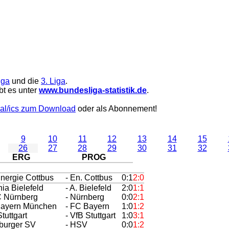
iga
und die
3. Liga
.
bt es unter
www.bundesliga-statistik.de
.
al/ics zum Download
oder als Abonnement!
9
10
11
12
13
14
15
26
27
28
29
30
31
32
ERG
PROG
nergie Cottbus
- En. Cottbus
0:1
2:0
nia Bielefeld
- A. Bielefeld
2:0
1:1
C Nürnberg
- Nürnberg
0:0
2:1
Bayern München
- FC Bayern
1:0
1:2
Stuttgart
- VfB Stuttgart
1:0
3:1
burger SV
- HSV
0:0
1:2