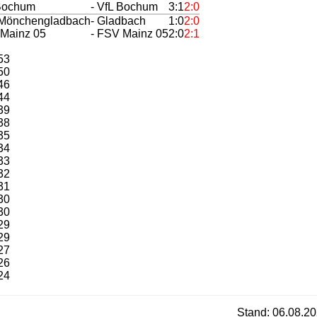
 Bochum
- VfL Bochum
3:1
2:0
. Mönchengladbach
- Gladbach
1:0
2:0
 Mainz 05
- FSV Mainz 05
2:0
2:1
53
50
46
44
39
38
35
34
33
32
31
30
30
29
29
27
26
24
Stand: 06.08.20