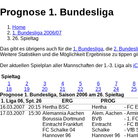
Prognose 1. Bundesliga
Home
1. Bundesliga 2006/07
26. Spieltag
Das gibt es übrigens auch für die
1. Bundesliga
, die
2. Bundesl
Weitere Statistiken und die Möglichkeit Ergebnisse zu tippen gi
Der aktuellen Spielplan aller Mannschaften der 1.-3. Liga als
iC
Spieltag
1
2
3
4
5
6
7
8
18
19
20
21
22
23
24
25
Prognose 1. Bundesliga, Saison 2006 am 26. Spieltag
1. Liga 06, Spt. 26
ERG
PROG
16.03.2007
20:15
Hertha BSC
Hertha
- FC E
17.03.2007
15:30
Alemannia Aachen
Alem. Aachen
- Armi
Borussia Dortmund
BVB
- 1. F
Eintracht Frankfurt
Eintracht
- FC 
FC Schalke 04
Schalke
- VfB 
Hannover 96
Hannover 96
- Ham