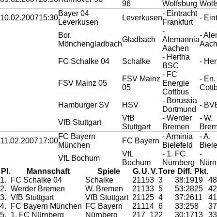
96
Wolfsburg
Wolf
Bayer 04
- Eintracht
10.02.2007
15:30
Leverkusen
- Ein
Leverkusen
Frankfurt
-
Bor.
- Ale
Gladbach
Alemannia
Mönchengladbach
Aac
Aachen
- Hertha
FC Schalke 04
Schalke
- Her
BSC
- FC
FSV Mainz
- En.
FSV Mainz 05
Energie
05
Cott
Cottbus
- Borussia
Hamburger SV
HSV
- BV
Dortmund
VfB
- Werder
- W.
VfB Stuttgart
Stuttgart
Bremen
Bre
FC Bayern
- Arminia
- A.
11.02.2007
17:00
FC Bayern
München
Bielefeld
Biele
VfL
- 1. FC
-
VfL Bochum
Bochum
Nürnberg
Nürn
Pl.
Mannschaft
Spiele
G.
U.
V.
Tore
Diff.
Pkt.
1.
FC Schalke 04
Schalke
21
15
3
3
38:19
19
48
2.
Werder Bremen
W. Bremen
21
13
3
5
53:28
25
42
3.
VfB Stuttgart
VfB Stuttgart
21
12
5
4
37:26
11
41
4.
FC Bayern München
FC Bayern
21
11
4
6
33:25
8
37
5.
1. FC Nürnberg
Nürnberg
21
7
12
2
30:17
13
33