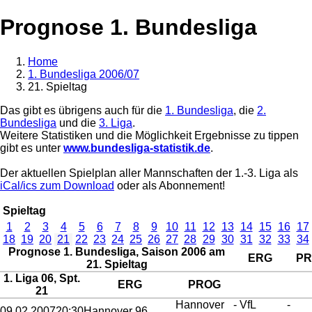
Prognose 1. Bundesliga
Home
1. Bundesliga 2006/07
21. Spieltag
Das gibt es übrigens auch für die
1. Bundesliga
, die
2.
Bundesliga
und die
3. Liga
.
Weitere Statistiken und die Möglichkeit Ergebnisse zu tippen
gibt es unter
www.bundesliga-statistik.de
.
Der aktuellen Spielplan aller Mannschaften der 1.-3. Liga als
iCal/ics zum Download
oder als Abonnement!
Spieltag
1
2
3
4
5
6
7
8
9
10
11
12
13
14
15
16
17
18
19
20
21
22
23
24
25
26
27
28
29
30
31
32
33
34
Prognose 1. Bundesliga, Saison 2006 am
ERG
PR
21. Spieltag
1. Liga 06, Spt.
ERG
PROG
21
Hannover
- VfL
-
09.02.2007
20:30
Hannover 96